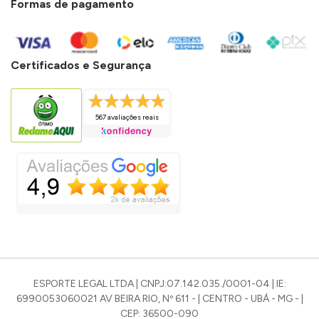
Formas de pagamento
Certificados e Segurança
567 avaliações reais
ESPORTE LEGAL LTDA | CNPJ:07.142.035./0001-04 | IE:
6990053060021 AV BEIRA RIO, Nº 611 - | CENTRO - UBÁ - MG - |
CEP: 36500-090