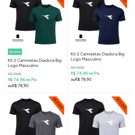
Em alta
Kit 2 Camisetas Diadora Big
Logo Masculino
Kit 2 Camisetas Diadora Big
Logo Masculino
R$ 119,90
R$ 74,96
no Pix
R$ 119,90
R$ 74,96
R$ 78,90
no Pix
R$ 78,90
34% OFF
34% OFF