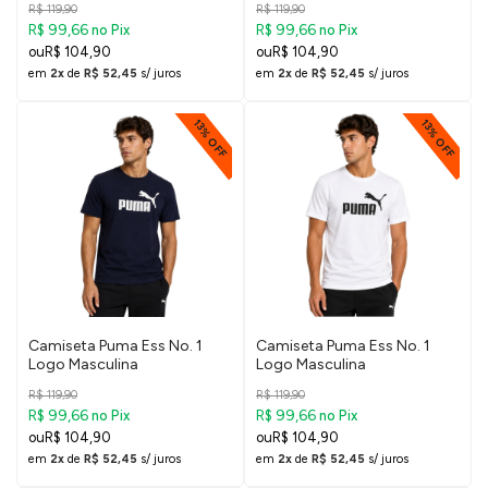
R$ 119,90
R$ 119,90
R$ 99,66
R$ 99,66
no Pix
no Pix
R$ 104,90
R$ 104,90
em
2x
de
R$ 52,45
s/ juros
em
2x
de
R$ 52,45
s/ juros
13% OFF
13% OFF
Camiseta Puma Ess No. 1
Camiseta Puma Ess No. 1
Logo Masculina
Logo Masculina
R$ 119,90
R$ 119,90
R$ 99,66
R$ 99,66
no Pix
no Pix
R$ 104,90
R$ 104,90
em
2x
de
R$ 52,45
s/ juros
em
2x
de
R$ 52,45
s/ juros