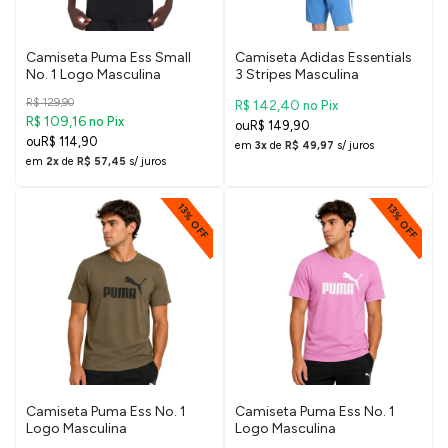
Camiseta Puma Ess Small
Camiseta Adidas Essentials
No. 1 Logo Masculina
3 Stripes Masculina
R$ 129,90
R$ 142,40
no Pix
R$ 109,16
no Pix
R$ 149,90
R$ 114,90
em
3x
de
R$ 49,97
s/ juros
em
2x
de
R$ 57,45
s/ juros
13% OFF
13% OFF
Camiseta Puma Ess No. 1
Camiseta Puma Ess No. 1
Logo Masculina
Logo Masculina