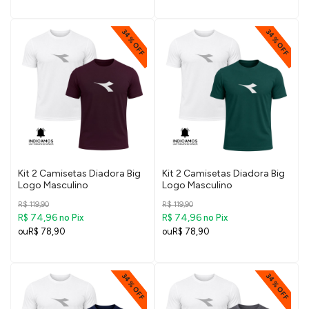
34% OFF
34% OFF
Kit 2 Camisetas Diadora Big
Kit 2 Camisetas Diadora Big
Logo Masculino
Logo Masculino
R$ 119,90
R$ 119,90
R$ 74,96
R$ 74,96
no Pix
no Pix
R$ 78,90
R$ 78,90
34% OFF
34% OFF