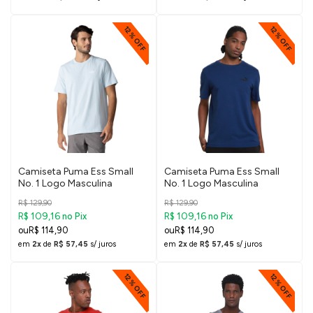
12% OFF
12% OFF
Camiseta Puma Ess Small
Camiseta Puma Ess Small
No. 1 Logo Masculina
No. 1 Logo Masculina
R$ 129,90
R$ 129,90
R$ 109,16
R$ 109,16
no Pix
no Pix
R$ 114,90
R$ 114,90
em
2x
de
R$ 57,45
s/ juros
em
2x
de
R$ 57,45
s/ juros
12% OFF
12% OFF