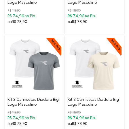
Logo Masculino
Logo Masculino
R$ 119,90
R$ 119,90
R$ 74,96
R$ 74,96
no Pix
no Pix
R$ 78,90
R$ 78,90
34% OFF
34% OFF
Kit 2 Camisetas Diadora Big
Kit 2 Camisetas Diadora Big
Logo Masculino
Logo Masculino
R$ 119,90
R$ 119,90
R$ 74,96
R$ 74,96
no Pix
no Pix
R$ 78,90
R$ 78,90