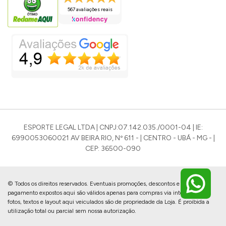
567 avaliações reais
ESPORTE LEGAL LTDA | CNPJ:07.142.035./0001-04 | IE:
6990053060021 AV BEIRA RIO, Nº 611 - | CENTRO - UBÁ - MG - |
CEP: 36500-090
© Todos os direitos reservados. Eventuais promoções, descontos e prazos de
pagamento expostos aqui são válidos apenas para compras via internet. As
fotos, textos e layout aqui veiculados são de propriedade da Loja. É proibida a
utilização total ou parcial sem nossa autorização.