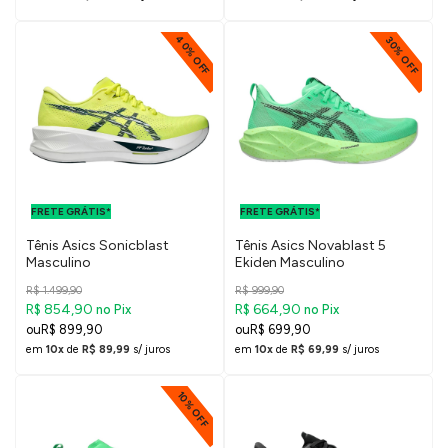
40% OFF
30% OFF
FRETE GRÁTIS
FRETE GRÁTIS
PARA O DF E
PARA O DF E
FRETE GRÁTIS*
SUDESTE
FRETE GRÁTIS*
SUDESTE
Tênis Asics Sonicblast
Tênis Asics Novablast 5
Masculino
Ekiden Masculino
R$ 1.499,90
R$ 999,90
R$ 854,90
R$ 664,90
no Pix
no Pix
R$ 899,90
R$ 699,90
em
10x
de
R$ 89,99
s/ juros
em
10x
de
R$ 69,99
s/ juros
10% OFF