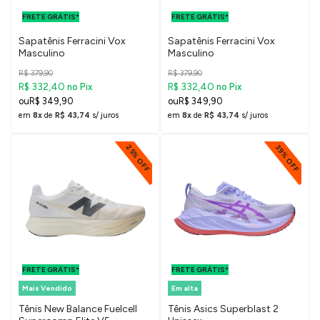
PARA O DF E
PARA O DF E
FRETE GRÁTIS*
SUDESTE
FRETE GRÁTIS*
SUDESTE
Sapatênis Ferracini Vox
Sapatênis Ferracini Vox
Masculino
Masculino
R$ 379,90
R$ 379,90
R$ 332,40
R$ 332,40
no Pix
no Pix
R$ 349,90
R$ 349,90
em
8x
de
R$ 43,74
s/ juros
em
8x
de
R$ 43,74
s/ juros
25% OFF
39% OFF
FRETE GRÁTIS
FRETE GRÁTIS
PARA O DF E
PARA O DF E
FRETE GRÁTIS*
SUDESTE
FRETE GRÁTIS*
SUDESTE
Mais Vendido
Em alta
Tênis New Balance Fuelcell
Tênis Asics Superblast 2