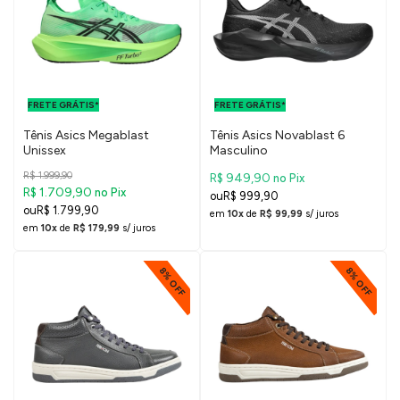
FRETE GRÁTIS
FRETE GRÁTIS
PARA O DF E
PARA O DF E
FRETE GRÁTIS*
SUDESTE
FRETE GRÁTIS*
SUDESTE
Tênis Asics Megablast
Tênis Asics Novablast 6
Unissex
Masculino
R$ 1.999,90
R$ 949,90
no Pix
R$ 1.709,90
no Pix
R$ 999,90
R$ 1.799,90
em
10x
de
R$ 99,99
s/ juros
em
10x
de
R$ 179,99
s/ juros
8% OFF
8% OFF
FRETE GRÁTIS
FRETE GRÁTIS