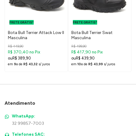
FRETE GRÁTIS
FRETE GRÁTIS
PARA O DF E
PARA O DF E
FRETE GRÁTIS*
SUDESTE
FRETE GRÁTIS*
SUDESTE
Bota Bull Terrier Attack Low II
Bota Bull Terrier Swat
Masculina
Masculina
R$ 449,90
R$ 499,90
R$ 370,40
R$ 417,90
no Pix
no Pix
R$ 389,90
R$ 439,90
em
9x
de
R$ 43,32
s/ juros
em
10x
de
R$ 43,99
s/ juros
Atendimento
WhatsApp:
32 99857-7003
Telefones SAC: