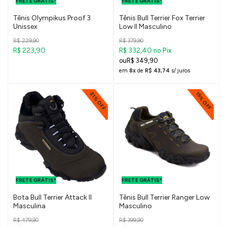
FRETE GRÁTIS*
SUDESTE
FRETE GRÁTIS*
SUDESTE
Tênis Olympikus Proof 3
Tênis Bull Terrier Fox Terrier
Unissex
Low II Masculino
R$ 229,90
R$ 379,90
R$ 223,90
R$ 332,40
no Pix
R$ 349,90
em
8x
de
R$ 43,74
s/ juros
21% OFF
15% OFF
FRETE GRÁTIS
FRETE GRÁTIS
PARA O DF E
PARA O DF E
FRETE GRÁTIS*
SUDESTE
FRETE GRÁTIS*
SUDESTE
Bota Bull Terrier Attack II
Tênis Bull Terrier Ranger Low
Masculina
Masculino
R$ 479,90
R$ 399,90