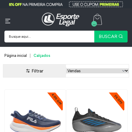
...
BUSCAR
Página inicial
Calçados
Filtrar
40% OFF
3% OFF