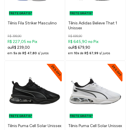
FRETE GRÁTIS
FRETE GRÁTIS
PARA O DF E
PARA O DF E
FRETE GRÁTIS*
SUDESTE
FRETE GRÁTIS*
SUDESTE
Tênis Fila Striker Masculino
Tênis Adidas Believe That 1
Unissex
R$ 399,90
R$ 699,90
R$ 227,05
R$ 645,90
no Pix
no Pix
R$ 239,00
R$ 679,90
em
5x
de
R$ 47,80
s/ juros
em
10x
de
R$ 67,99
s/ juros
29% OFF
29% OFF
FRETE GRÁTIS
FRETE GRÁTIS
PARA O DF E
PARA O DF E
FRETE GRÁTIS*
SUDESTE
FRETE GRÁTIS*
SUDESTE
Tênis Puma Cell Solar Unissex
Tênis Puma Cell Solar Unissex