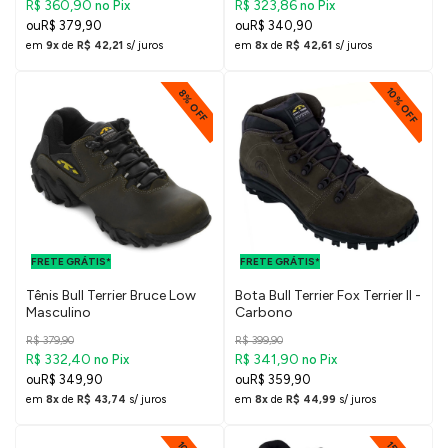
R$ 360,90
R$ 323,86
no Pix
no Pix
R$ 379,90
R$ 340,90
em
9x
de
R$ 42,21
s/ juros
em
8x
de
R$ 42,61
s/ juros
10% OFF
8% OFF
FRETE GRÁTIS
FRETE GRÁTIS
PARA O DF E
PARA O DF E
FRETE GRÁTIS*
SUDESTE
FRETE GRÁTIS*
SUDESTE
Tênis Bull Terrier Bruce Low
Bota Bull Terrier Fox Terrier II -
Masculino
Carbono
R$ 379,90
R$ 399,90
R$ 332,40
R$ 341,90
no Pix
no Pix
R$ 349,90
R$ 359,90
em
8x
de
R$ 43,74
s/ juros
em
8x
de
R$ 44,99
s/ juros