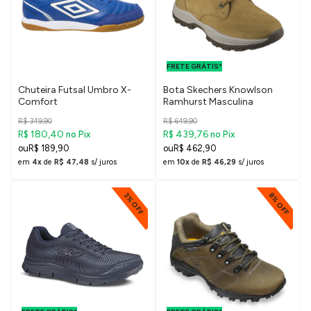
FRETE GRÁTIS
PARA O DF E
FRETE GRÁTIS*
SUDESTE
Chuteira Futsal Umbro X-
Bota Skechers Knowlson
Comfort
Ramhurst Masculina
R$ 349,90
R$ 649,90
R$ 180,40
R$ 439,76
no Pix
no Pix
R$ 189,90
R$ 462,90
em
4x
de
R$ 47,48
s/ juros
em
10x
de
R$ 46,29
s/ juros
8% OFF
3% OFF
FRETE GRÁTIS
FRETE GRÁTIS
PARA O DF E
PARA O DF E