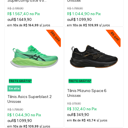
Supercomp Elite V5
Unissex
Masculino
R$ 2.199,90
R$ 1.799,90
R$ 1.567,40
R$ 1.044,90
no Pix
no Pix
R$ 1.649,90
R$ 1.099,90
em
10x
de
R$ 164,99
s/ juros
em
10x
de
R$ 109,99
s/ juros
39% OFF
8% OFF
FRETE GRÁTIS
FRETE GRÁTIS
PARA O DF E
PARA O DF E
FRETE GRÁTIS*
SUDESTE
FRETE GRÁTIS*
SUDESTE
Em alta
Tênis Mizuno Space 6
Unissex
Tênis Asics Superblast 2
Unissex
R$ 379,90
R$ 332,40
no Pix
R$ 1.799,90
R$ 1.044,90
R$ 349,90
no Pix
R$ 1.099,90
em
8x
de
R$ 43,74
s/ juros
em
10x
de
R$ 109,99
s/ juros