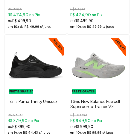
R$ 699,90
R$ 699,90
R$ 474,90
R$ 474,90
no Pix
no Pix
R$ 499,90
R$ 499,90
em
10x
de
R$ 49,99
s/ juros
em
10x
de
R$ 49,99
s/ juros
38% OFF
33% OFF
FRETE GRÁTIS
FRETE GRÁTIS
PARA O DF E
PARA O DF E
FRETE GRÁTIS*
SUDESTE
FRETE GRÁTIS*
SUDESTE
Tênis Puma Trinity Unissex
Tênis New Balance Fuelcell
Supercomp Trainer V3
Masculino
R$ 599,90
R$ 1.599,90
R$ 379,90
R$ 949,90
no Pix
no Pix
R$ 399,90
R$ 999,90
em
9x
de
R$ 44,43
s/ juros
em
10x
de
R$ 99,99
s/ juros