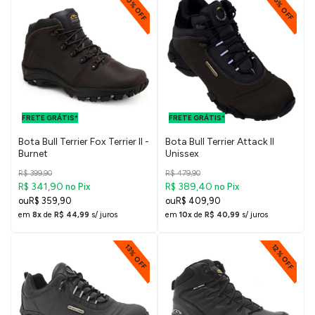
10% OFF
15% OFF
FRETE GRÁTIS
FRETE GRÁTIS
PARA O DF E
PARA O DF E
FRETE GRÁTIS*
SUDESTE
FRETE GRÁTIS*
SUDESTE
Bota Bull Terrier Fox Terrier II -
Bota Bull Terrier Attack II
Burnet
Unissex
R$ 399,90
R$ 479,90
R$ 341,90
R$ 389,40
no Pix
no Pix
R$ 359,90
R$ 409,90
em
8x
de
R$ 44,99
s/ juros
em
10x
de
R$ 40,99
s/ juros
12% OFF
13% OFF