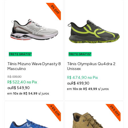
8% OFF
FRETE GRÁTIS
FRETE GRÁTIS
PARA O DF E
PARA O DF E
FRETE GRÁTIS*
SUDESTE
FRETE GRÁTIS*
SUDESTE
Tênis Mizuno Wave Dynasty 8
Tênis Olympikus Qu4dra 2
Masculino
Unissex
R$ 599,90
R$ 474,90
no Pix
R$ 522,40
no Pix
R$ 499,90
R$ 549,90
em
10x
de
R$ 49,99
s/ juros
em
10x
de
R$ 54,99
s/ juros
46% OFF
29% OFF