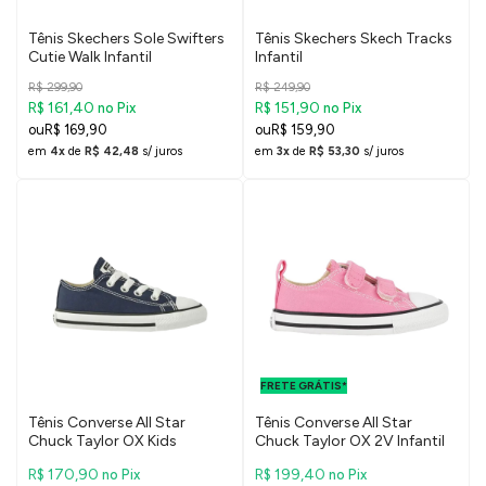
Tênis Skechers Sole Swifters
Tênis Skechers Skech Tracks
Cutie Walk Infantil
Infantil
R$ 299,90
R$ 249,90
R$ 161,40
R$ 151,90
no Pix
no Pix
R$ 169,90
R$ 159,90
em
4x
de
R$ 42,48
s/ juros
em
3x
de
R$ 53,30
s/ juros
FRETE GRÁTIS
PARA O DF E
FRETE GRÁTIS*
SUDESTE
Tênis Converse All Star
Tênis Converse All Star
Chuck Taylor OX Kids
Chuck Taylor OX 2V Infantil
R$ 170,90
R$ 199,40
no Pix
no Pix