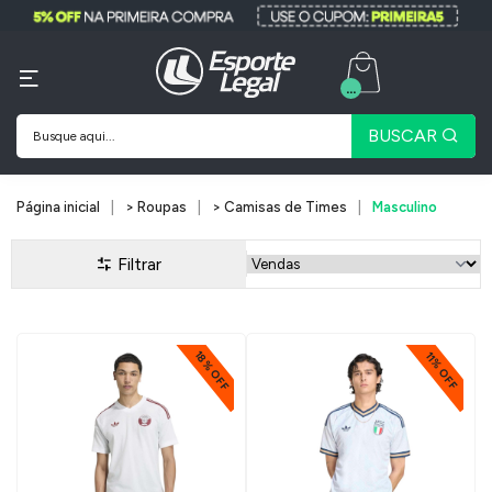
...
BUSCAR
Página inicial
> Roupas
> Camisas de Times
Masculino
Filtrar
18% OFF
11% OFF