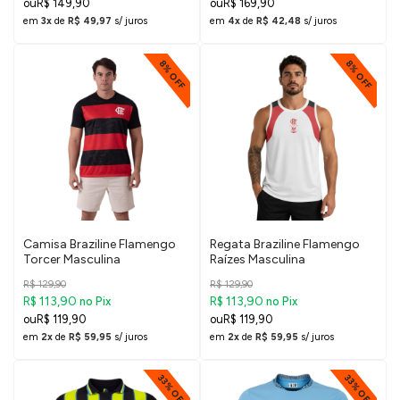
R$ 149,90
R$ 169,90
em
3x
de
R$ 49,97
s/ juros
em
4x
de
R$ 42,48
s/ juros
8% OFF
8% OFF
Camisa Braziline Flamengo
Regata Braziline Flamengo
Torcer Masculina
Raízes Masculina
R$ 129,90
R$ 129,90
R$ 113,90
R$ 113,90
no Pix
no Pix
R$ 119,90
R$ 119,90
em
2x
de
R$ 59,95
s/ juros
em
2x
de
R$ 59,95
s/ juros
33% OFF
33% OFF