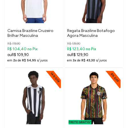
Camisa Braziline Cruzeiro
Regata Braziline Botafogo
Brilhar Masculina
Agora Masculina
R$ 119,90
R$ 139,90
R$ 104,40
R$ 123,40
no Pix
no Pix
R$ 109,90
R$ 129,90
em
2x
de
R$ 54,95
s/ juros
em
3x
de
R$ 43,30
s/ juros
14% OFF
8% OFF
FRETE GRÁTIS
PARA O DF E
FRETE GRÁTIS*
SUDESTE