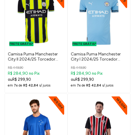
FRETE GRÁTIS
FRETE GRÁTIS
PARA O DF E
PARA O DF E
FRETE GRÁTIS*
SUDESTE
FRETE GRÁTIS*
SUDESTE
Camisa Puma Manchester
Camisa Puma Manchester
City II 2024/25 Torcedor
City I 2024/25 Torcedor
Masculina
Masculina
R$ 449,90
R$ 449,90
R$ 284,90
R$ 284,90
no Pix
no Pix
R$ 299,90
R$ 299,90
em
7x
de
R$ 42,84
s/ juros
em
7x
de
R$ 42,84
s/ juros
14% OFF
10% OFF