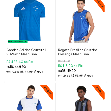
14% OFF
FRETE GRÁTIS
PARA O DF E
FRETE GRÁTIS*
SUDESTE
Camisa Adidas Cruzeiro I
Regata Braziline Cruzeiro
2026/27 Masculina
Presença Masculina
R$ 139,90
R$ 427,40
no Pix
R$ 113,90
no Pix
R$ 449,90
R$ 119,90
em
10x
de
R$ 44,99
s/ juros
em
2x
de
R$ 59,95
s/ juros
8% OFF
7% OFF