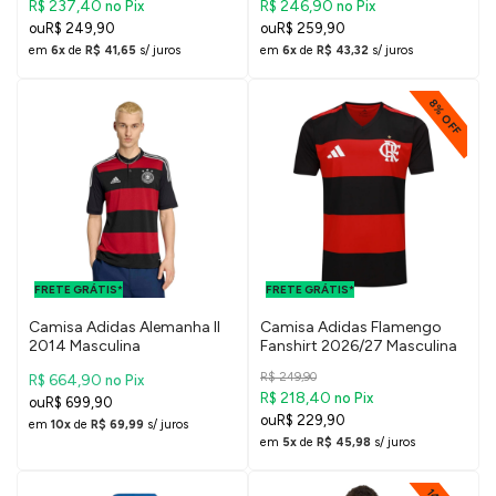
R$ 237,40
R$ 246,90
no Pix
no Pix
R$ 249,90
R$ 259,90
em
6x
de
R$ 41,65
s/ juros
em
6x
de
R$ 43,32
s/ juros
8% OFF
FRETE GRÁTIS
FRETE GRÁTIS
PARA O DF E
PARA O DF E
FRETE GRÁTIS*
SUDESTE
FRETE GRÁTIS*
SUDESTE
Camisa Adidas Alemanha II
Camisa Adidas Flamengo
2014 Masculina
Fanshirt 2026/27 Masculina
R$ 249,90
R$ 664,90
no Pix
R$ 218,40
no Pix
R$ 699,90
R$ 229,90
em
10x
de
R$ 69,99
s/ juros
em
5x
de
R$ 45,98
s/ juros