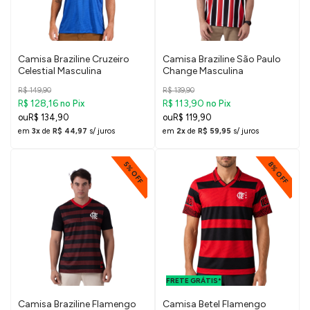
Camisa Braziline Cruzeiro
Camisa Braziline São Paulo
Celestial Masculina
Change Masculina
R$ 149,90
R$ 139,90
R$ 128,16
R$ 113,90
no Pix
no Pix
R$ 134,90
R$ 119,90
em
3x
de
R$ 44,97
s/ juros
em
2x
de
R$ 59,95
s/ juros
8% OFF
5% OFF
FRETE GRÁTIS
PARA O DF E
FRETE GRÁTIS*
SUDESTE
Camisa Braziline Flamengo
Camisa Betel Flamengo