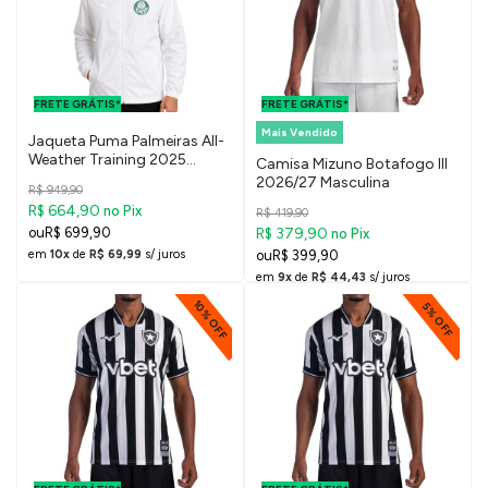
FRETE GRÁTIS
FRETE GRÁTIS
PARA O DF E
PARA O DF E
FRETE GRÁTIS*
SUDESTE
FRETE GRÁTIS*
SUDESTE
Mais Vendido
Jaqueta Puma Palmeiras All-
Weather Training 2025
Camisa Mizuno Botafogo III
Masculina
2026/27 Masculina
R$ 949,90
R$ 664,90
no Pix
R$ 419,90
R$ 699,90
R$ 379,90
no Pix
em
10x
de
R$ 69,99
s/ juros
R$ 399,90
em
9x
de
R$ 44,43
s/ juros
10% OFF
5% OFF
FRETE GRÁTIS
FRETE GRÁTIS
PARA O DF E
PARA O DF E