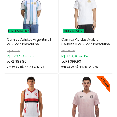
FRETE GRÁTIS
FRETE GRÁTIS
PARA O DF E
PARA O DF E
FRETE GRÁTIS*
SUDESTE
FRETE GRÁTIS*
SUDESTE
Camisa Adidas Argentina I
Camisa Adidas Arábia
2026/27 Masculina
Saudita II 2026/27 Masculina
R$ 449,90
R$ 449,90
R$ 379,90
R$ 379,90
no Pix
no Pix
R$ 399,90
R$ 399,90
em
9x
de
R$ 44,43
s/ juros
em
9x
de
R$ 44,43
s/ juros
47% OFF
FRETE GRÁTIS