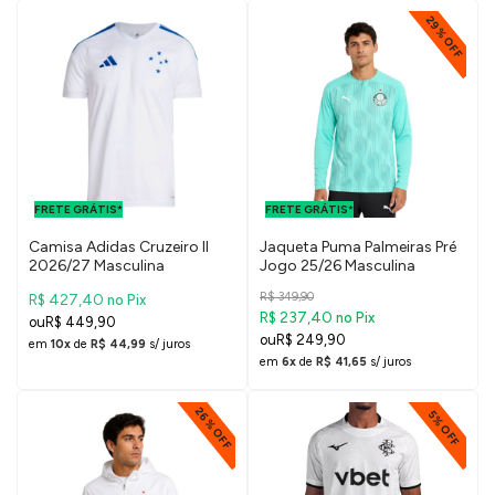
29% OFF
FRETE GRÁTIS
FRETE GRÁTIS
PARA O DF E
PARA O DF E
FRETE GRÁTIS*
SUDESTE
FRETE GRÁTIS*
SUDESTE
Camisa Adidas Cruzeiro II
Jaqueta Puma Palmeiras Pré
2026/27 Masculina
Jogo 25/26 Masculina
R$ 349,90
R$ 427,40
no Pix
R$ 237,40
no Pix
R$ 449,90
R$ 249,90
em
10x
de
R$ 44,99
s/ juros
em
6x
de
R$ 41,65
s/ juros
26% OFF
5% OFF