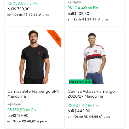
R$ 119,90
R$ 759,90
no Pix
R$ 104,40
no Pix
R$ 799,90
R$ 109,90
em
10x
de
R$ 79,99
s/ juros
em
2x
de
R$ 54,95
s/ juros
7% OFF
FRETE GRÁTIS
PARA O DF E
FRETE GRÁTIS*
SUDESTE
Camisa Betel Flamengo SRN
Camisa Adidas Flamengo II
Masculina
2026/27 Masculina
R$ 149,90
R$ 427,40
no Pix
R$ 132,90
no Pix
R$ 449,90
R$ 139,90
em
10x
de
R$ 44,99
s/ juros
em
3x
de
R$ 46,63
s/ juros