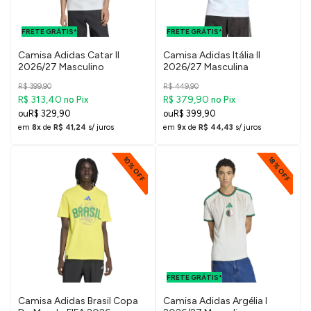
FRETE GRÁTIS
FRETE GRÁTIS
PARA O DF E
PARA O DF E
FRETE GRÁTIS*
SUDESTE
FRETE GRÁTIS*
SUDESTE
Camisa Adidas Catar II
Camisa Adidas Itália II
2026/27 Masculino
2026/27 Masculina
R$ 399,90
R$ 449,90
R$ 313,40
R$ 379,90
no Pix
no Pix
R$ 329,90
R$ 399,90
em
8x
de
R$ 41,24
s/ juros
em
9x
de
R$ 44,43
s/ juros
10% OFF
18% OFF
FRETE GRÁTIS
PARA O DF E
FRETE GRÁTIS*
SUDESTE
Camisa Adidas Brasil Copa
Camisa Adidas Argélia I