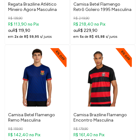
Regata Braziline Atlético
Camisa Betel Flamengo
Mineiro Agora Masculina
Retrô Goleiro 1995 Masculina
R$ 139,90
R$ 249,90
R$ 113,90
R$ 218,40
no Pix
no Pix
R$ 119,90
R$ 229,90
em
2x
de
R$ 59,95
s/ juros
em
5x
de
R$ 45,98
s/ juros
6% OFF
6% OFF
Camisa Betel Flamengo
Camisa Braziline Flamengo
Remo Masculina
Encontro Masculina
R$ 159,90
R$ 179,90
R$ 142,40
R$ 161,40
no Pix
no Pix