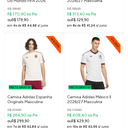
Do Mundo FIFA 2026
2026/27 Masculina
Masculina
R$ 199,90
R$ 399,90
R$ 170,90
R$ 313,40
no Pix
no Pix
R$ 179,90
R$ 329,90
em
4x
de
R$ 44,98
s/ juros
em
8x
de
R$ 41,24
s/ juros
14% OFF
4% OFF
FRETE GRÁTIS
FRETE GRÁTIS
PARA O DF E
PARA O DF E
FRETE GRÁTIS*
SUDESTE
FRETE GRÁTIS*
SUDESTE
Camisa Adidas Espanha
Camisa Adidas México II
Originals Masculina
2026/27 Masculina
R$ 349,90
R$ 449,90
R$ 284,90
R$ 408,40
no Pix
no Pix
R$ 299,90
R$ 429,90
em
7x
de
R$ 42,84
s/ juros
em
10x
de
R$ 42,99
s/ juros