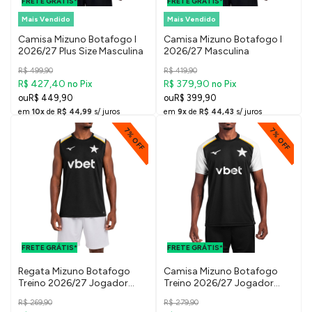
FRETE GRÁTIS*
SUDESTE
FRETE GRÁTIS*
SUDESTE
Mais Vendido
Mais Vendido
Camisa Mizuno Botafogo I
Camisa Mizuno Botafogo I
2026/27 Plus Size Masculina
2026/27 Masculina
R$ 499,90
R$ 419,90
R$ 427,40
R$ 379,90
no Pix
no Pix
R$ 449,90
R$ 399,90
em
10x
de
R$ 44,99
s/ juros
em
9x
de
R$ 44,43
s/ juros
7% OFF
7% OFF
FRETE GRÁTIS
FRETE GRÁTIS
PARA O DF E
PARA O DF E
FRETE GRÁTIS*
SUDESTE
FRETE GRÁTIS*
SUDESTE
Regata Mizuno Botafogo
Camisa Mizuno Botafogo
Treino 2026/27 Jogador
Treino 2026/27 Jogador
Masculina
Masculina
R$ 269,90
R$ 279,90