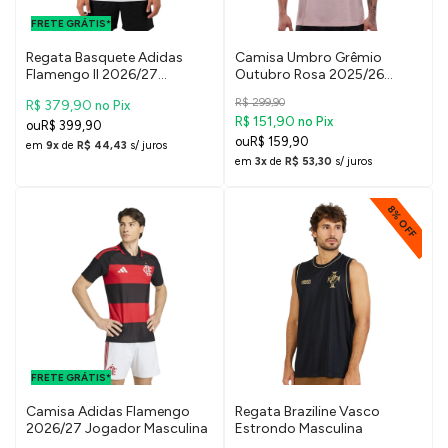
PARA O DF E
FRETE GRÁTIS*
SUDESTE
Regata Basquete Adidas
Camisa Umbro Grêmio
Flamengo II 2026/27
Outubro Rosa 2025/26
Masculina
Masculina
R$ 299,90
R$ 379,90
no Pix
R$ 151,90
no Pix
R$ 399,90
R$ 159,90
em
9x
de
R$ 44,43
s/ juros
em
3x
de
R$ 53,30
s/ juros
8% OFF
FRETE GRÁTIS
PARA O DF E
FRETE GRÁTIS*
SUDESTE
Camisa Adidas Flamengo
Regata Braziline Vasco
2026/27 Jogador Masculina
Estrondo Masculina