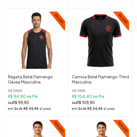
9% OFF
8% OFF
Regata Betel Flamengo
Camisa Betel Flamengo Third
Gávea Masculina
Masculina
R$ 109,90
R$ 119,90
R$ 94,90
R$ 104,40
no Pix
no Pix
R$ 99,90
R$ 109,90
em
2x
de
R$ 49,95
s/ juros
em
2x
de
R$ 54,95
s/ juros
10% OFF
10% OFF