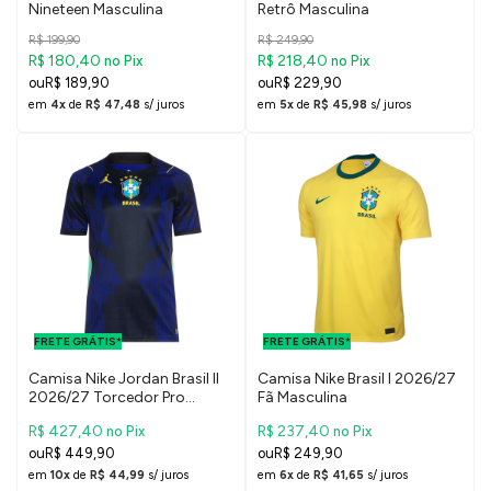
Nineteen Masculina
Retrô Masculina
R$ 199,90
R$ 249,90
R$ 180,40
R$ 218,40
no Pix
no Pix
R$ 189,90
R$ 229,90
em
4x
de
R$ 47,48
s/ juros
em
5x
de
R$ 45,98
s/ juros
FRETE GRÁTIS
FRETE GRÁTIS
PARA O DF E
PARA O DF E
FRETE GRÁTIS*
SUDESTE
FRETE GRÁTIS*
SUDESTE
Camisa Nike Jordan Brasil II
Camisa Nike Brasil I 2026/27
2026/27 Torcedor Pro
Fã Masculina
Masculina
R$ 427,40
R$ 237,40
no Pix
no Pix
R$ 449,90
R$ 249,90
em
10x
de
R$ 44,99
s/ juros
em
6x
de
R$ 41,65
s/ juros