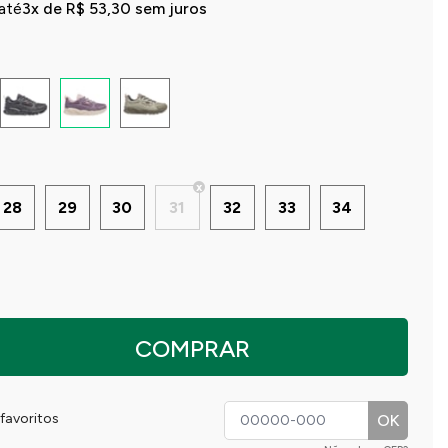
até
3x de R$ 53,30 sem juros
28
29
30
31
32
33
34
COMPRAR
favoritos
OK