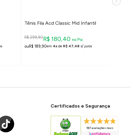
Tênis Fila Acd Classic Mid Infantil
Tênis Fila 
R$ 299,90
R$ 299,90
R$ 180,40
R
no Pix
R$ 189,90
R$ 159,90
os
em
4x
de
R$ 47,48
s/ juros
Certificados e Segurança
567 avaliações reais