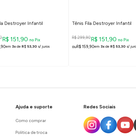
la Destroyer Infantil
Tênis Fila Destroyer Infantil
0
R$ 299,90
R$ 151,90
R$ 151,90
no Pix
no Pix
,90
R$ 159,90
em
3x
de
R$ 53,30
s/ juros
em
3x
de
R$ 53,30
s/ jur
Ajuda e suporte
Redes Sociais
Como comprar
Politica de troca