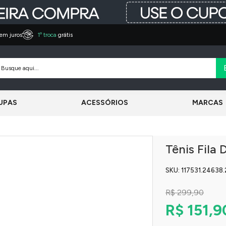
em juros
1º troca
grátis
UPAS
ACESSÓRIOS
MARCAS
Tênis Fila 
SKU: 117531.24638.
R$ 299,90
R$ 151,