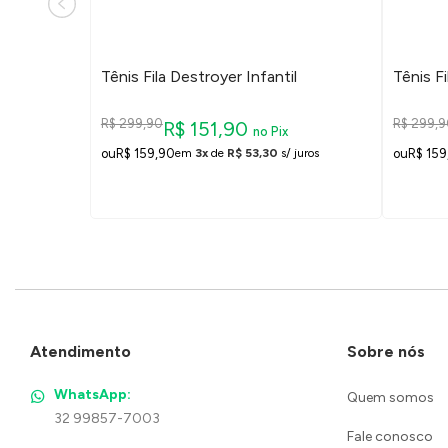
l
Tênis Fila Destroyer Infantil
Tênis Fi
R$ 299,90
R$ 299,9
R$ 151,90
no Pix
R$ 159,90
R$ 159
 juros
em
3x
de
R$ 53,30
s/ juros
Atendimento
Sobre nós
WhatsApp:
Quem somos
32 99857-7003
Fale conosco