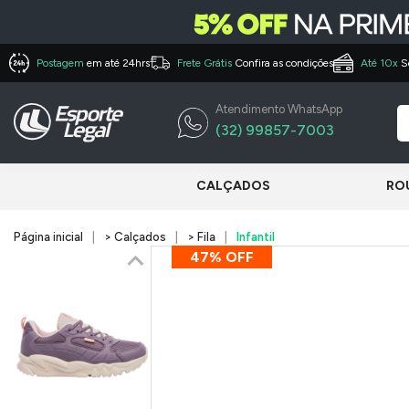
Postagem
em até 24hrs
Frete Grátis
Confira as condições
Até 10x
S
Atendimento WhatsApp
(32) 99857-7003
CALÇADOS
RO
Página inicial
> Calçados
> Fila
Infantil
47% OFF