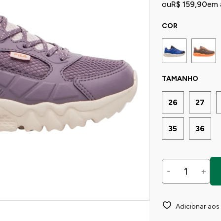
ou
R$ 159,90
em 
COR
TAMANHO
26
27
35
36
-
+
Adicionar aos 