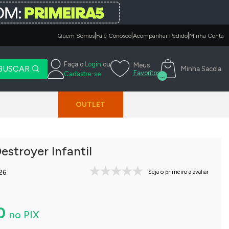
|
|
|
Quem Somos
Fale Conosco
Acompanhar Pedido
Minha Conta
Faça o
Login
ou
Meus
BUSCAR
Minha Sacola
Favoritos
Cadastre-se
...
OUTLET
Destroyer Infantil
26
Seja o primeiro a avaliar
90
no PIX