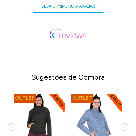
SEJA O PRIMEIRO A AVALIAR
Sugestões de Compra
40% OFF
40% OFF
% OFF
OUTLET
OUTLET
O