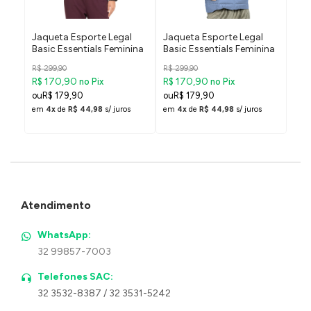
t
Jaqueta Esporte Legal
Jaqueta Esporte Legal
Jaq
Basic Essentials Feminina
Basic Essentials Feminina
Bas
R$ 299,90
R$ 299,90
R$ 2
R$ 170,90
R$ 170,90
R$ 
no Pix
no Pix
R$ 179,90
R$ 179,90
R
em
4x
de
R$ 44,98
s/ juros
em
4x
de
R$ 44,98
s/ juros
em
Atendimento
WhatsApp:
32 99857-7003
Telefones SAC:
32 3532-8387 / 32 3531-5242