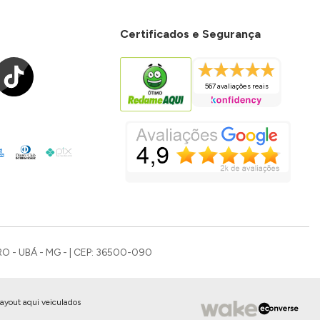
Certificados e Segurança
567 avaliações reais
O - UBÁ - MG - | CEP: 36500-090
layout aqui veiculados