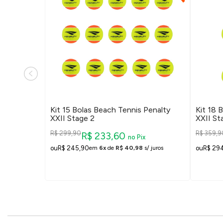
Penalty
Kit 15 Bolas Beach Tennis Penalty
Kit 18 
XXII Stage 2
XXII St
R$ 299,90
R$ 359,9
R$ 233,60
no Pix
R$ 245,90
R$ 29
/ juros
em
6x
de
R$ 40,98
s/ juros