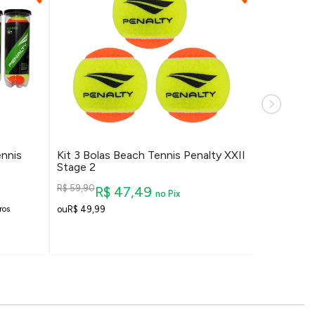
ennis
Kit 3 Bolas Beach Tennis Penalty XXII
Kit 12 Bol
Stage 2
XXII Stage
R$ 59,90
R$ 239,90
R$ 47,49
R
no Pix
R$ 49,99
R$ 197,90
ros