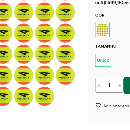
ou
R$ 699,90
em
COR
TAMANHO
Único
-
+
Adicionar aos 