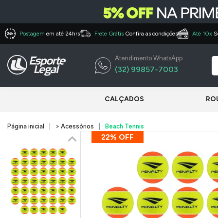
Postagem
em até 24hrs
Frete Grátis
Confira as condições
Até 10x
S
Atendimento WhatsApp
(32) 99857-7003
CALÇADOS
RO
Página inicial
> Acessórios
Beach Tennis
22% OFF