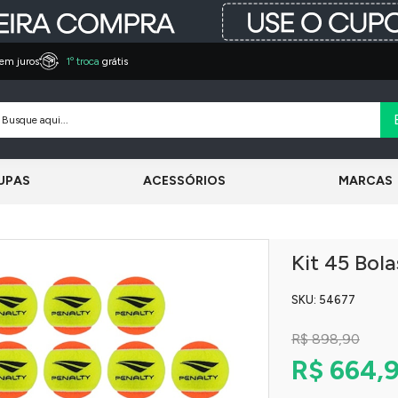
em juros
1º troca
grátis
UPAS
ACESSÓRIOS
MARCAS
Kit 45 Bol
SKU: 54677
R$ 898,90
R$ 664,