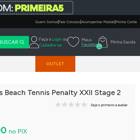
|
|
|
Quem Somos
Fale Conosco
Acompanhar Pedido
Minha Conta
Faça o
Login
ou
Meus
BUSCAR
Minha Sacola
Favoritos
Cadastre-se
...
OUTLET
as Beach Tennis Penalty XXII Stage 2
Seja o primeiro a avaliar
90
no PIX