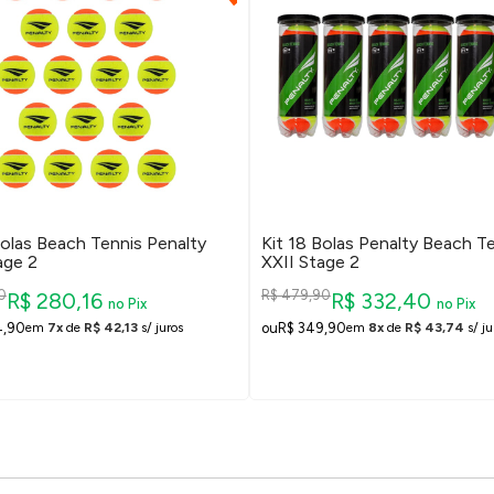
Bolas Beach Tennis Penalty
Kit 18 Bolas Penalty Beach T
age 2
XXII Stage 2
0
R$ 479,90
R$ 280,16
R$ 332,40
no Pix
no Pix
4,90
R$ 349,90
em
7x
de
R$ 42,13
s/ juros
em
8x
de
R$ 43,74
s/ ju