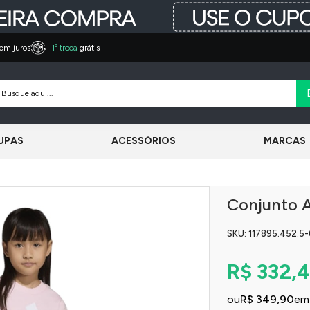
em juros
1º troca
grátis
UPAS
ACESSÓRIOS
MARCAS
Conjunto A
SKU: 117895.452.5-
R$ 332,
ou
R$ 349,90
em