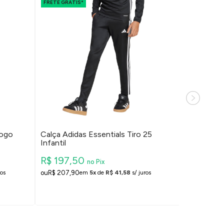
FRETE GRÁTIS*
FRETE GRÁTI
Logo
Calça Adidas Essentials Tiro 25
Conjunto 
Infantil
Infantil
R$ 197,50
R$ 332,
no Pix
R$ 207,90
R$ 349,9
ros
em
5x
de
R$ 41,58
s/ juros