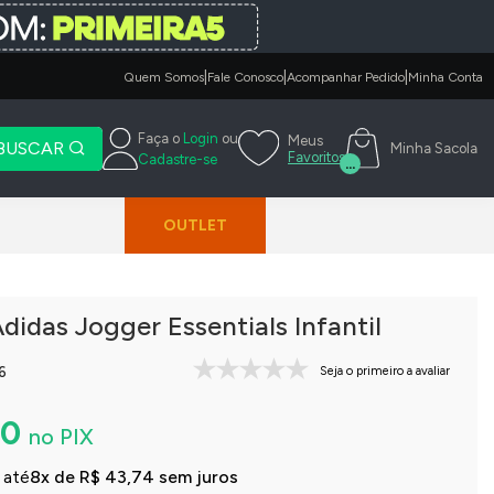
|
|
|
Quem Somos
Fale Conosco
Acompanhar Pedido
Minha Conta
Faça o
Login
ou
Meus
BUSCAR
Minha Sacola
Favoritos
Cadastre-se
...
OUTLET
didas Jogger Essentials Infantil
6
Seja o primeiro a avaliar
40
no PIX
 até
8x de R$ 43,74 sem juros