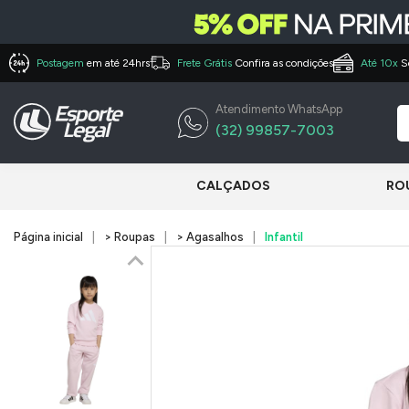
Postagem
em até 24hrs
Frete Grátis
Confira as condições
Até 10x
S
Atendimento WhatsApp
(32) 99857-7003
CALÇADOS
RO
Página inicial
> Roupas
> Agasalhos
Infantil