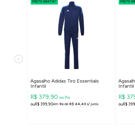
FRETE GRÁTIS*
FRETE G
ssentials
Agasalho Adidas Tiro Essentials
Agasalh
Infantil
Infantil
R$ 379,90
R$ 37
no Pix
R$ 399,90
R$ 39
/ juros
em
9x
de
R$ 44,43
s/ juros