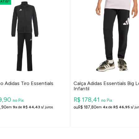
RÁTIS*
o Adidas Tiro Essentials
Calça Adidas Essentials Big 
Infantil
9,90
R$ 178,41
no Pix
no Pix
9,90
R$ 187,80
em
9x
de
R$ 44,43
s/ juros
em
4x
de
R$ 46,95
s/ ju