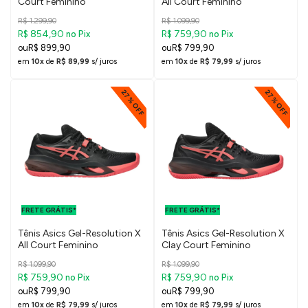
Court Feminino
All Court Feminino
R$ 1.299,90
R$ 1.099,90
R$ 854,90
R$ 759,90
no Pix
no Pix
R$ 899,90
R$ 799,90
em
10x
de
R$ 89,99
s/ juros
em
10x
de
R$ 79,99
s/ juros
27% OFF
27% OFF
FRETE GRÁTIS
FRETE GRÁTIS
PARA O DF E
PARA O DF E
FRETE GRÁTIS*
SUDESTE
FRETE GRÁTIS*
SUDESTE
Tênis Asics Gel-Resolution X
Tênis Asics Gel-Resolution X
All Court Feminino
Clay Court Feminino
R$ 1.099,90
R$ 1.099,90
R$ 759,90
R$ 759,90
no Pix
no Pix
R$ 799,90
R$ 799,90
em
10x
de
R$ 79,99
s/ juros
em
10x
de
R$ 79,99
s/ juros