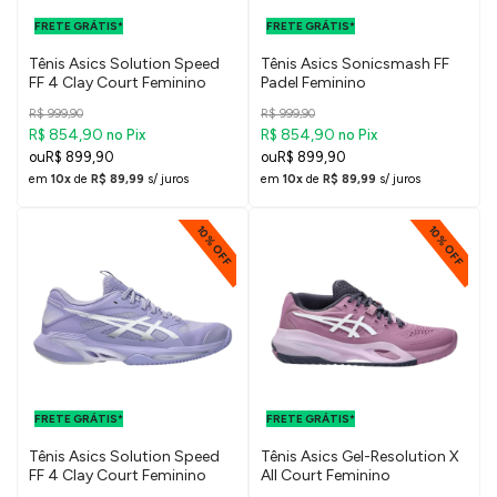
PARA O DF E
PARA O DF E
FRETE GRÁTIS*
SUDESTE
FRETE GRÁTIS*
SUDESTE
Tênis Asics Solution Speed
Tênis Asics Sonicsmash FF
FF 4 Clay Court Feminino
Padel Feminino
R$ 999,90
R$ 999,90
R$ 854,90
R$ 854,90
no Pix
no Pix
R$ 899,90
R$ 899,90
em
10x
de
R$ 89,99
s/ juros
em
10x
de
R$ 89,99
s/ juros
10% OFF
10% OFF
FRETE GRÁTIS
FRETE GRÁTIS
PARA O DF E
PARA O DF E
FRETE GRÁTIS*
SUDESTE
FRETE GRÁTIS*
SUDESTE
Tênis Asics Solution Speed
Tênis Asics Gel-Resolution X
FF 4 Clay Court Feminino
All Court Feminino