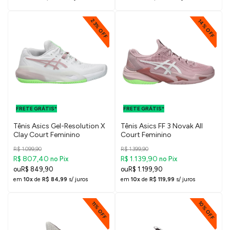
23% OFF
14% OFF
FRETE GRÁTIS
FRETE GRÁTIS
PARA O DF E
PARA O DF E
FRETE GRÁTIS*
SUDESTE
FRETE GRÁTIS*
SUDESTE
Tênis Asics Gel-Resolution X
Tênis Asics FF 3 Novak All
Clay Court Feminino
Court Feminino
R$ 1.099,90
R$ 1.399,90
R$ 807,40
R$ 1.139,90
no Pix
no Pix
R$ 849,90
R$ 1.199,90
em
10x
de
R$ 84,99
s/ juros
em
10x
de
R$ 119,99
s/ juros
10% OFF
11% OFF