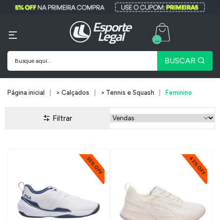
...
BUSCAR
Página inicial
> Calçados
> Tennis e Squash
Feminino
Filtrar
43% OFF
55% OFF