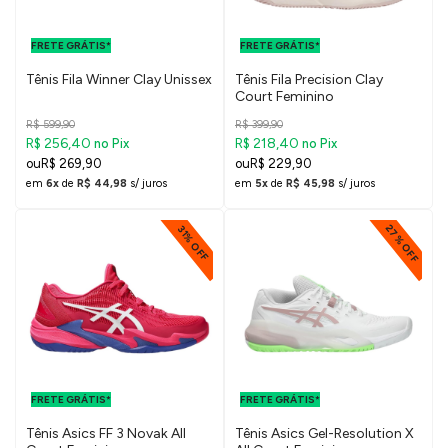
FRETE GRÁTIS
FRETE GRÁTIS
PARA O DF E
PARA O DF E
FRETE GRÁTIS*
SUDESTE
FRETE GRÁTIS*
SUDESTE
Tênis Fila Winner Clay Unissex
Tênis Fila Precision Clay
Court Feminino
R$ 599,90
R$ 399,90
R$ 256,40
R$ 218,40
no Pix
no Pix
R$ 269,90
R$ 229,90
em
6x
de
R$ 44,98
s/ juros
em
5x
de
R$ 45,98
s/ juros
27% OFF
31% OFF
FRETE GRÁTIS
FRETE GRÁTIS
PARA O DF E
PARA O DF E
FRETE GRÁTIS*
SUDESTE
FRETE GRÁTIS*
SUDESTE
Tênis Asics FF 3 Novak All
Tênis Asics Gel-Resolution X