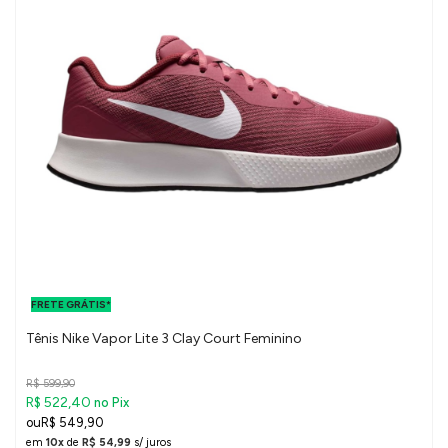
FRETE GRÁTIS
PARA O DF E
FRETE GRÁTIS*
SUDESTE
Tênis Nike Vapor Lite 3 Clay Court Feminino
R$ 599,90
R$ 522,40
no Pix
R$ 549,90
em
10x
de
R$ 54,99
s/ juros