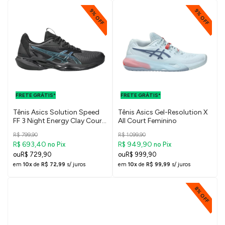
9% OFF
9% OFF
FRETE GRÁTIS
FRETE GRÁTIS
PARA O DF E
PARA O DF E
FRETE GRÁTIS*
SUDESTE
FRETE GRÁTIS*
SUDESTE
Tênis Asics Solution Speed
Tênis Asics Gel-Resolution X
FF 3 Night Energy Clay Court
All Court Feminino
Feminino
R$ 799,90
R$ 1.099,90
R$ 693,40
R$ 949,90
no Pix
no Pix
R$ 729,90
R$ 999,90
em
10x
de
R$ 72,99
s/ juros
em
10x
de
R$ 99,99
s/ juros
8% OFF