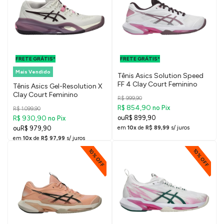
FRETE GRÁTIS
FRETE GRÁTIS
PARA O DF E
PARA O DF E
FRETE GRÁTIS*
SUDESTE
FRETE GRÁTIS*
SUDESTE
Mais Vendido
Tênis Asics Solution Speed
FF 4 Clay Court Feminino
Tênis Asics Gel-Resolution X
Clay Court Feminino
R$ 999,90
R$ 854,90
no Pix
R$ 1.099,90
R$ 930,90
R$ 899,90
no Pix
R$ 979,90
em
10x
de
R$ 89,99
s/ juros
em
10x
de
R$ 97,99
s/ juros
10% OFF
10% OFF
FRETE GRÁTIS
FRETE GRÁTIS