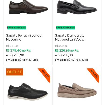
FRETE GRÁTIS
FRETE GRÁTIS
PARA O DF E
PARA O DF E
FRETE GRÁTIS*
SUDESTE
FRETE GRÁTIS*
SUDESTE
Sapato Ferracini London
Sapato Democrata
Masculino
Metropolitan Vega
Masculino
R$ 349,90
R$ 279,90
R$ 275,40
R$ 226,96
no Pix
no Pix
R$ 289,90
R$ 238,90
em
7x
de
R$ 41,41
s/ juros
em
5x
de
R$ 47,78
s/ juros
14% OFF
15% OFF
OUTLET
FRETE GRÁTIS
FRETE GRÁTIS