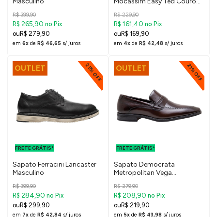
Masculino
Mocassim Easy Ted Couro
Masculino
R$ 399,90
R$ 229,90
R$ 265,90
R$ 161,40
no Pix
no Pix
R$ 279,90
R$ 169,90
em
6x
de
R$ 46,65
s/ juros
em
4x
de
R$ 42,48
s/ juros
25% OFF
21% OFF
OUTLET
OUTLET
FRETE GRÁTIS
FRETE GRÁTIS
PARA O DF E
PARA O DF E
FRETE GRÁTIS*
SUDESTE
FRETE GRÁTIS*
SUDESTE
Sapato Ferracini Lancaster
Sapato Democrata
Masculino
Metropolitan Vega
Masculino
R$ 399,90
R$ 279,90
R$ 284,90
R$ 208,90
no Pix
no Pix
R$ 299,90
R$ 219,90
em
7x
de
R$ 42,84
s/ juros
em
5x
de
R$ 43,98
s/ juros