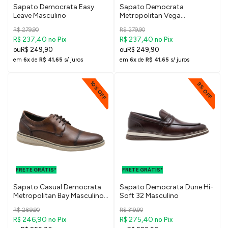
Sapato Democrata Easy
Sapato Democrata
Leave Masculino
Metropolitan Vega
Masculino
R$ 279,90
R$ 279,90
R$ 237,40
R$ 237,40
no Pix
no Pix
R$ 249,90
R$ 249,90
em
6x
de
R$ 41,65
s/ juros
em
6x
de
R$ 41,65
s/ juros
10% OFF
9% OFF
FRETE GRÁTIS
FRETE GRÁTIS
PARA O DF E
PARA O DF E
FRETE GRÁTIS*
SUDESTE
FRETE GRÁTIS*
SUDESTE
Sapato Casual Democrata
Sapato Democrata Dune Hi-
Metropolitan Bay Masculino -
Soft 32 Masculino
Tan
R$ 289,90
R$ 319,90
R$ 246,90
R$ 275,40
no Pix
no Pix