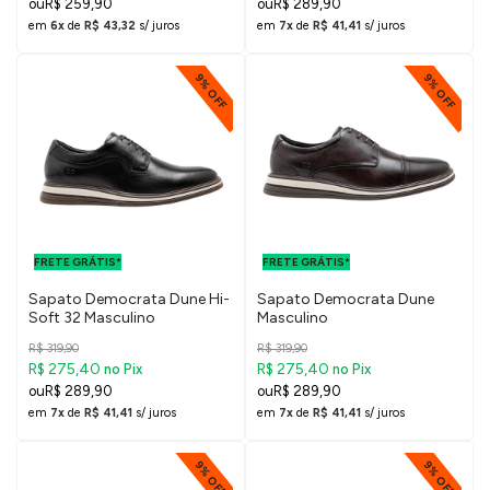
R$ 259,90
R$ 289,90
em
6x
de
R$ 43,32
s/ juros
em
7x
de
R$ 41,41
s/ juros
9% OFF
9% OFF
FRETE GRÁTIS
FRETE GRÁTIS
PARA O DF E
PARA O DF E
FRETE GRÁTIS*
SUDESTE
FRETE GRÁTIS*
SUDESTE
Sapato Democrata Dune Hi-
Sapato Democrata Dune
Soft 32 Masculino
Masculino
R$ 319,90
R$ 319,90
R$ 275,40
R$ 275,40
no Pix
no Pix
R$ 289,90
R$ 289,90
em
7x
de
R$ 41,41
s/ juros
em
7x
de
R$ 41,41
s/ juros
9% OFF
9% OFF