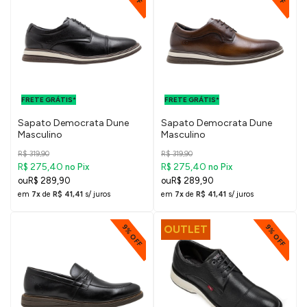
FRETE GRÁTIS
FRETE GRÁTIS
PARA O DF E
PARA O DF E
FRETE GRÁTIS*
SUDESTE
FRETE GRÁTIS*
SUDESTE
Sapato Democrata Dune
Sapato Democrata Dune
Masculino
Masculino
R$ 319,90
R$ 319,90
R$ 275,40
R$ 275,40
no Pix
no Pix
R$ 289,90
R$ 289,90
em
7x
de
R$ 41,41
s/ juros
em
7x
de
R$ 41,41
s/ juros
9% OFF
9% OFF
OUTLET