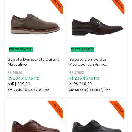
11% OFF
11% OFF
FRETE GRÁTIS
FRETE GRÁTIS
PARA O DF E
PARA O DF E
FRETE GRÁTIS*
SUDESTE
FRETE GRÁTIS*
SUDESTE
Sapato Democrata Durant
Sapato Democrata
Masculino
Metropolitan Prime
Masculino
R$ 349,90
R$ 279,90
R$ 294,40
R$ 236,46
no Pix
no Pix
R$ 309,90
R$ 248,90
em
7x
de
R$ 44,27
s/ juros
em
6x
de
R$ 41,48
s/ juros
11% OFF
11% OFF