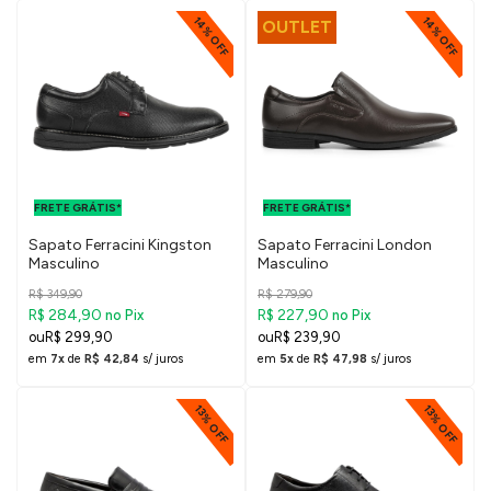
14% OFF
14% OFF
OUTLET
FRETE GRÁTIS
FRETE GRÁTIS
PARA O DF E
PARA O DF E
FRETE GRÁTIS*
SUDESTE
FRETE GRÁTIS*
SUDESTE
Sapato Ferracini Kingston
Sapato Ferracini London
Masculino
Masculino
R$ 349,90
R$ 279,90
R$ 284,90
R$ 227,90
no Pix
no Pix
R$ 299,90
R$ 239,90
em
7x
de
R$ 42,84
s/ juros
em
5x
de
R$ 47,98
s/ juros
13% OFF
13% OFF