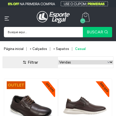
...
BUSCAR
Página inicial
> Calçados
> Sapatos
Casual
Filtrar
30% OFF
33% OFF
OUTLET