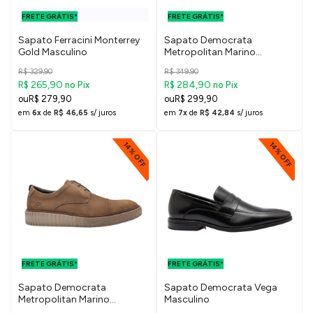
PARA O DF E
PARA O DF E
FRETE GRÁTIS*
SUDESTE
FRETE GRÁTIS*
SUDESTE
Sapato Ferracini Monterrey
Sapato Democrata
Gold Masculino
Metropolitan Marino
Masculino
R$ 329,90
R$ 349,90
R$ 265,90
R$ 284,90
no Pix
no Pix
R$ 279,90
R$ 299,90
em
6x
de
R$ 46,65
s/ juros
em
7x
de
R$ 42,84
s/ juros
14% OFF
14% OFF
FRETE GRÁTIS
FRETE GRÁTIS
PARA O DF E
PARA O DF E
FRETE GRÁTIS*
SUDESTE
FRETE GRÁTIS*
SUDESTE
Sapato Democrata
Sapato Democrata Vega
Metropolitan Marino
Masculino
Masculino