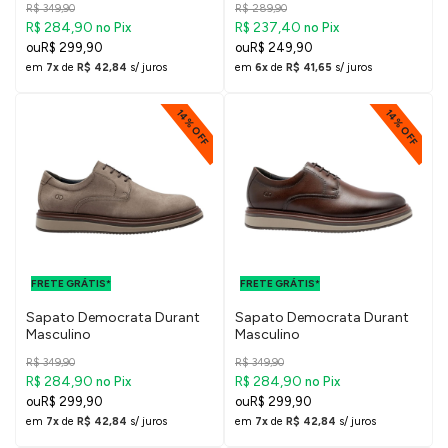
R$ 349,90
R$ 289,90
R$ 284,90
R$ 237,40
no Pix
no Pix
R$ 299,90
R$ 249,90
em
7x
de
R$ 42,84
s/ juros
em
6x
de
R$ 41,65
s/ juros
14% OFF
14% OFF
FRETE GRÁTIS
FRETE GRÁTIS
PARA O DF E
PARA O DF E
FRETE GRÁTIS*
SUDESTE
FRETE GRÁTIS*
SUDESTE
Sapato Democrata Durant
Sapato Democrata Durant
Masculino
Masculino
R$ 349,90
R$ 349,90
R$ 284,90
R$ 284,90
no Pix
no Pix
R$ 299,90
R$ 299,90
em
7x
de
R$ 42,84
s/ juros
em
7x
de
R$ 42,84
s/ juros