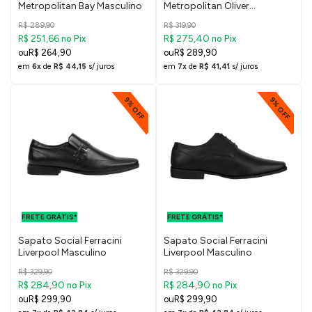
Metropolitan Bay Masculino
Metropolitan Oliver
Masculino
R$ 289,90
R$ 319,90
R$ 251,66
R$ 275,40
no Pix
no Pix
R$ 264,90
R$ 289,90
em
6x
de
R$ 44,15
s/ juros
em
7x
de
R$ 41,41
s/ juros
9% OFF
9% OFF
FRETE GRÁTIS
FRETE GRÁTIS
PARA O DF E
PARA O DF E
FRETE GRÁTIS*
SUDESTE
FRETE GRÁTIS*
SUDESTE
Sapato Social Ferracini
Sapato Social Ferracini
Liverpool Masculino
Liverpool Masculino
R$ 329,90
R$ 329,90
R$ 284,90
R$ 284,90
no Pix
no Pix
R$ 299,90
R$ 299,90