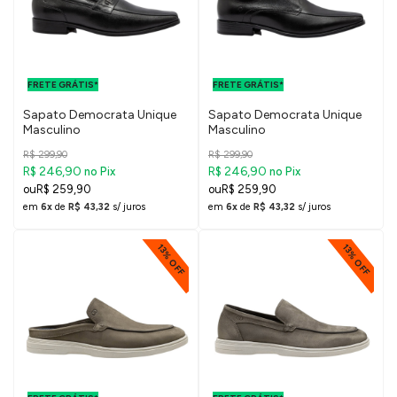
FRETE GRÁTIS
FRETE GRÁTIS
PARA O DF E
PARA O DF E
FRETE GRÁTIS*
SUDESTE
FRETE GRÁTIS*
SUDESTE
Sapato Democrata Unique
Sapato Democrata Unique
Masculino
Masculino
R$ 299,90
R$ 299,90
R$ 246,90
R$ 246,90
no Pix
no Pix
R$ 259,90
R$ 259,90
em
6x
de
R$ 43,32
s/ juros
em
6x
de
R$ 43,32
s/ juros
13% OFF
13% OFF
FRETE GRÁTIS
FRETE GRÁTIS
PARA O DF E
PARA O DF E