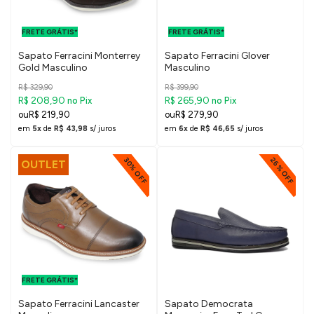
FRETE GRÁTIS
FRETE GRÁTIS
PARA O DF E
PARA O DF E
FRETE GRÁTIS*
SUDESTE
FRETE GRÁTIS*
SUDESTE
Sapato Ferracini Monterrey
Sapato Ferracini Glover
Gold Masculino
Masculino
R$ 329,90
R$ 399,90
R$ 208,90
R$ 265,90
no Pix
no Pix
R$ 219,90
R$ 279,90
em
5x
de
R$ 43,98
s/ juros
em
6x
de
R$ 46,65
s/ juros
26% OFF
30% OFF
OUTLET
FRETE GRÁTIS
PARA O DF E
FRETE GRÁTIS*
SUDESTE
Sapato Ferracini Lancaster
Sapato Democrata