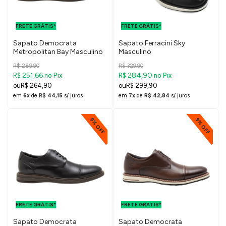
FRETE GRÁTIS
FRETE GRÁTIS
PARA O DF E
PARA O DF E
FRETE GRÁTIS*
SUDESTE
FRETE GRÁTIS*
SUDESTE
Sapato Democrata
Sapato Ferracini Sky
Metropolitan Bay Masculino
Masculino
R$ 289,90
R$ 329,90
R$ 251,66
R$ 284,90
no Pix
no Pix
R$ 264,90
R$ 299,90
em
6x
de
R$ 44,15
s/ juros
em
7x
de
R$ 42,84
s/ juros
9% OFF
9% OFF
FRETE GRÁTIS
FRETE GRÁTIS
PARA O DF E
PARA O DF E
FRETE GRÁTIS*
SUDESTE
FRETE GRÁTIS*
SUDESTE
Sapato Democrata
Sapato Democrata