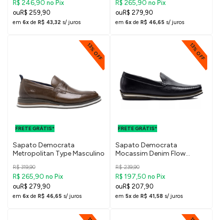
R$ 246,90
R$ 265,90
no Pix
no Pix
R$ 259,90
R$ 279,90
em
6x
de
R$ 43,32
s/ juros
em
6x
de
R$ 46,65
s/ juros
13% OFF
13% OFF
FRETE GRÁTIS
FRETE GRÁTIS
PARA O DF E
PARA O DF E
FRETE GRÁTIS*
SUDESTE
FRETE GRÁTIS*
SUDESTE
Sapato Democrata
Sapato Democrata
Metropolitan Type Masculino
Mocassim Denim Flow
Masculino
R$ 319,90
R$ 239,90
R$ 265,90
R$ 197,50
no Pix
no Pix
R$ 279,90
R$ 207,90
em
6x
de
R$ 46,65
s/ juros
em
5x
de
R$ 41,58
s/ juros