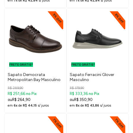
em
7x
de
R$ 42,84
s/ juros
em
7x
de
R$ 42,84
s/ juros
9% OFF
8% OFF
FRETE GRÁTIS
FRETE GRÁTIS
PARA O DF E
PARA O DF E
FRETE GRÁTIS*
SUDESTE
FRETE GRÁTIS*
SUDESTE
Sapato Democrata
Sapato Ferracini Glover
Metropolitan Bay Masculino
Masculino
R$ 289,90
R$ 379,90
R$ 251,66
R$ 333,36
no Pix
no Pix
R$ 264,90
R$ 350,90
em
6x
de
R$ 44,15
s/ juros
em
8x
de
R$ 43,86
s/ juros
7% OFF
7% OFF