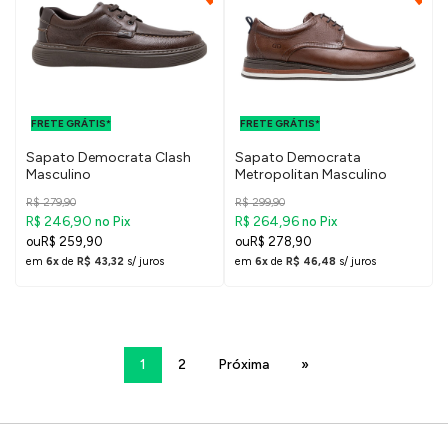
FRETE GRÁTIS
FRETE GRÁTIS
PARA O DF E
PARA O DF E
FRETE GRÁTIS*
SUDESTE
FRETE GRÁTIS*
SUDESTE
Sapato Democrata Clash
Sapato Democrata
Masculino
Metropolitan Masculino
R$ 279,90
R$ 299,90
R$ 246,90
R$ 264,96
no Pix
no Pix
R$ 259,90
R$ 278,90
em
6x
de
R$ 43,32
s/ juros
em
6x
de
R$ 46,48
s/ juros
1
2
Próxima
»