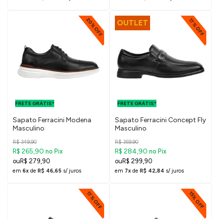
20% OFF
17% OFF
OUTLET
FRETE GRÁTIS
FRETE GRÁTIS
PARA O DF E
PARA O DF E
FRETE GRÁTIS*
SUDESTE
FRETE GRÁTIS*
SUDESTE
Sapato Ferracini Modena
Sapato Ferracini Concept Fly
Masculino
Masculino
R$ 349,90
R$ 359,90
R$ 265,90
R$ 284,90
no Pix
no Pix
R$ 279,90
R$ 299,90
em
6x
de
R$ 46,65
s/ juros
em
7x
de
R$ 42,84
s/ juros
17% OFF
15% OFF