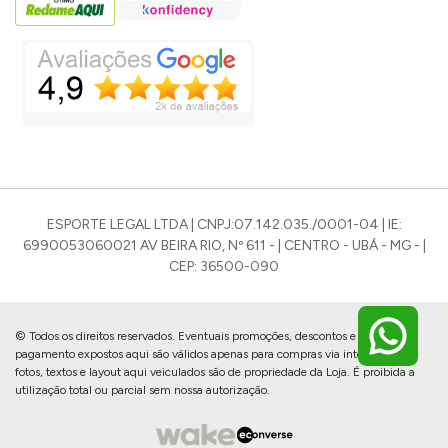
ESPORTE LEGAL LTDA | CNPJ:07.142.035./0001-04 | IE:
6990053060021 AV BEIRA RIO, Nº 611 - | CENTRO - UBÁ - MG - |
CEP: 36500-090
© Todos os direitos reservados. Eventuais promoções, descontos e prazos de
pagamento expostos aqui são válidos apenas para compras via internet. As
fotos, textos e layout aqui veiculados são de propriedade da Loja. É proibida a
utilização total ou parcial sem nossa autorização.