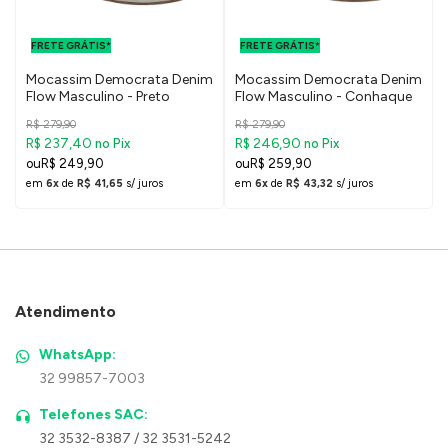
FRETE GRÁTIS
FRETE GRÁTIS
PARA O DF E
PARA O DF E
FRETE GRÁTIS*
SUDESTE
FRETE GRÁTIS*
SUDESTE
Mocassim Democrata Denim
Mocassim Democrata Denim
Flow Masculino - Preto
Flow Masculino - Conhaque
R$ 279,90
R$ 279,90
R$ 237,40
R$ 246,90
no Pix
no Pix
R$ 249,90
R$ 259,90
em
6x
de
R$ 41,65
s/ juros
em
6x
de
R$ 43,32
s/ juros
Atendimento
WhatsApp:
32 99857-7003
Telefones SAC:
32 3532-8387 / 32 3531-5242