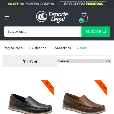
...
BUSCAR
Página inicial
> Calçados
> Sapatilhas
Casual
Filtrar
11% OFF
7% OFF