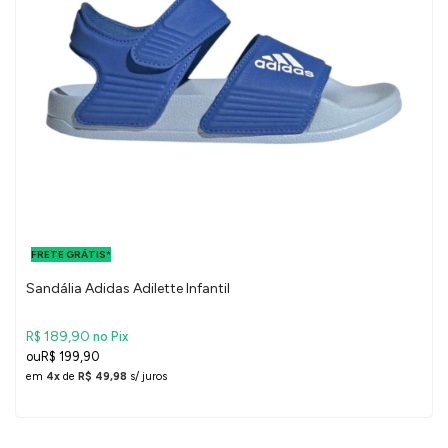
FRETE GRÁTIS
PARA O DF E
FRETE GRÁTIS*
SUDESTE
Sandália Adidas Adilette Infantil
R$ 189,90
no Pix
R$ 199,90
em
4x
de
R$ 49,98
s/ juros