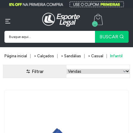
...
BUSCAR
Página inicial
> Calçados
> Sandálias
> Casual
Infantil
Filtrar