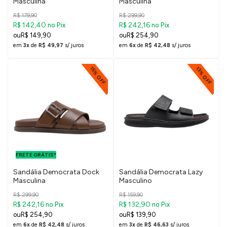
Masculina
Masculina
R$ 179,90
R$ 299,90
R$ 142,40
R$ 242,16
no Pix
no Pix
R$ 149,90
R$ 254,90
em
3x
de
R$ 49,97
s/ juros
em
6x
de
R$ 42,48
s/ juros
15% OFF
13% OFF
FRETE GRÁTIS
PARA O DF E
FRETE GRÁTIS*
SUDESTE
Sandália Democrata Dock
Sandália Democrata Lazy
Masculina
Masculino
R$ 299,90
R$ 159,90
R$ 242,16
R$ 132,90
no Pix
no Pix
R$ 254,90
R$ 139,90
em
6x
de
R$ 42,48
s/ juros
em
3x
de
R$ 46,63
s/ juros