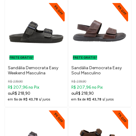
9% OFF
9% OFF
FRETE GRÁTIS
FRETE GRÁTIS
PARA O DF E
PARA O DF E
FRETE GRÁTIS*
SUDESTE
FRETE GRÁTIS*
SUDESTE
Sandália Democrata Easy
Sandália Democrata Easy
Weekend Masculina
Soul Masculino
R$ 239,90
R$ 239,90
R$ 207,96
R$ 207,96
no Pix
no Pix
R$ 218,90
R$ 218,90
em
5x
de
R$ 43,78
s/ juros
em
5x
de
R$ 43,78
s/ juros
9% OFF
7% OFF