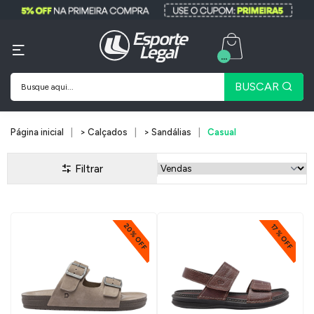
...
BUSCAR
Página inicial
> Calçados
> Sandálias
Casual
Filtrar
20% OFF
17% OFF