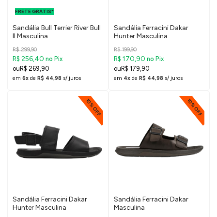
PARA O DF E
FRETE GRÁTIS*
SUDESTE
Sandália Bull Terrier River Bull
Sandália Ferracini Dakar
II Masculina
Hunter Masculina
R$ 299,90
R$ 199,90
R$ 256,40
R$ 170,90
no Pix
no Pix
R$ 269,90
R$ 179,90
em
6x
de
R$ 44,98
s/ juros
em
4x
de
R$ 44,98
s/ juros
10% OFF
10% OFF
Sandália Ferracini Dakar
Sandália Ferracini Dakar
Hunter Masculina
Masculina