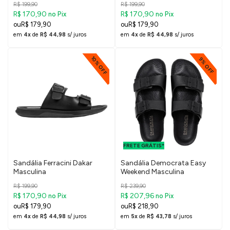
R$ 199,90
R$ 199,90
R$ 170,90
R$ 170,90
no Pix
no Pix
R$ 179,90
R$ 179,90
em
4x
de
R$ 44,98
s/ juros
em
4x
de
R$ 44,98
s/ juros
10% OFF
9% OFF
FRETE GRÁTIS
PARA O DF E
FRETE GRÁTIS*
SUDESTE
Sandália Ferracini Dakar
Sandália Democrata Easy
Masculina
Weekend Masculina
R$ 199,90
R$ 239,90
R$ 170,90
R$ 207,96
no Pix
no Pix
R$ 179,90
R$ 218,90
em
4x
de
R$ 44,98
s/ juros
em
5x
de
R$ 43,78
s/ juros