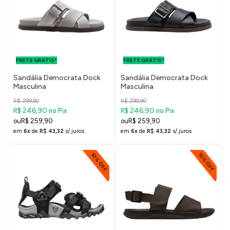
FRETE GRÁTIS
FRETE GRÁTIS
PARA O DF E
PARA O DF E
FRETE GRÁTIS*
SUDESTE
FRETE GRÁTIS*
SUDESTE
Sandália Democrata Dock
Sandália Democrata Dock
Masculina
Masculina
R$ 299,90
R$ 299,90
R$ 246,90
R$ 246,90
no Pix
no Pix
R$ 259,90
R$ 259,90
em
6x
de
R$ 43,32
s/ juros
em
6x
de
R$ 43,32
s/ juros
10% OFF
10% OFF
FRETE GRÁTIS