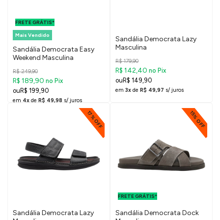
FRETE GRÁTIS
PARA O DF E
FRETE GRÁTIS*
SUDESTE
Mais Vendido
Sandália Democrata Lazy
Masculina
Sandália Democrata Easy
Weekend Masculina
R$ 179,90
R$ 142,40
no Pix
R$ 249,90
R$ 189,90
R$ 149,90
no Pix
R$ 199,90
em
3x
de
R$ 49,97
s/ juros
em
4x
de
R$ 49,98
s/ juros
17% OFF
15% OFF
FRETE GRÁTIS
PARA O DF E
FRETE GRÁTIS*
SUDESTE
Sandália Democrata Lazy
Sandália Democrata Dock