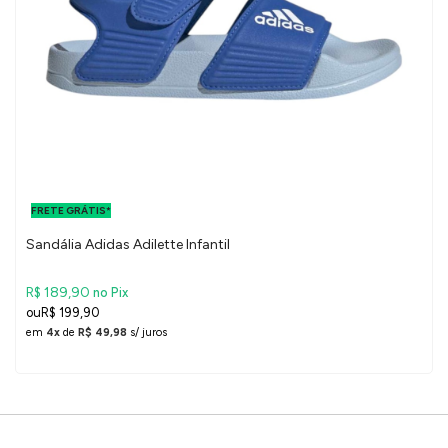
FRETE GRÁTIS
PARA O DF E
FRETE GRÁTIS*
SUDESTE
Sandália Adidas Adilette Infantil
R$ 189,90
no Pix
R$ 199,90
em
4x
de
R$ 49,98
s/ juros