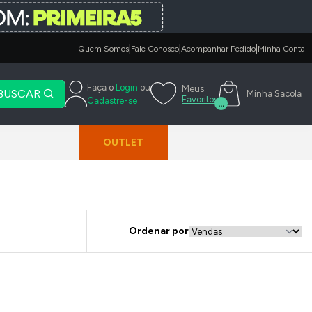
|
|
|
Quem Somos
Fale Conosco
Acompanhar Pedido
Minha Conta
Faça o
Login
ou
Meus
BUSCAR
Minha Sacola
Favoritos
Cadastre-se
...
OUTLET
Ordenar por