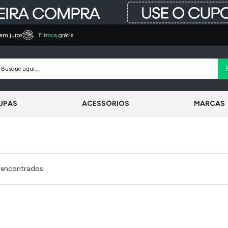
em juros
1º troca
grátis
UPAS
ACESSÓRIOS
MARCAS
 encontrados