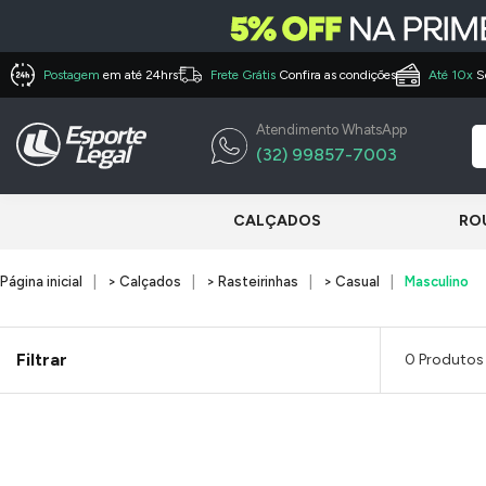
Postagem
em até 24hrs
Frete Grátis
Confira as condições
Até 10x
S
Atendimento WhatsApp
(32) 99857-7003
CALÇADOS
RO
Página inicial
> Calçados
> Rasteirinhas
> Casual
Masculino
Filtrar
0 Produtos