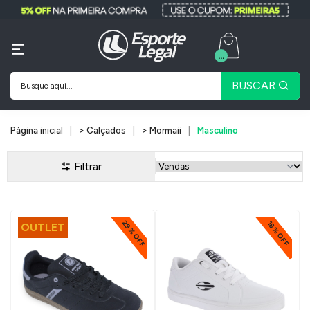
...
BUSCAR
Página inicial
> Calçados
> Mormaii
Masculino
Filtrar
29% OFF
18% OFF
OUTLET