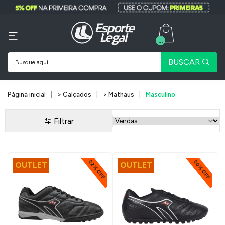
...
BUSCAR
Página inicial
> Calçados
> Mathaus
Masculino
Filtrar
22% OFF
20% OFF
OUTLET
OUTLET