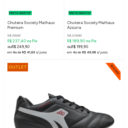
FRETE GRÁTIS
FRETE GRÁTIS
PARA O DF E
PARA O DF E
FRETE GRÁTIS*
SUDESTE
FRETE GRÁTIS*
SUDESTE
Chuteira Society Mathaus
Chuteira Society Mathaus
Premium
Azzurra
R$ 319,90
R$ 249,90
R$ 237,40
R$ 189,90
no Pix
no Pix
R$ 249,90
R$ 199,90
em
6x
de
R$ 41,65
s/ juros
em
4x
de
R$ 49,98
s/ juros
16% OFF
OUTLET