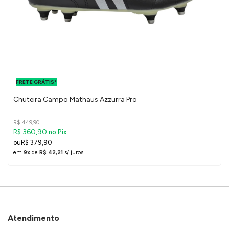
FRETE GRÁTIS
PARA O DF E
FRETE GRÁTIS*
SUDESTE
Chuteira Campo Mathaus Azzurra Pro
R$ 449,90
R$ 360,90
no Pix
R$ 379,90
em
9x
de
R$ 42,21
s/ juros
Atendimento