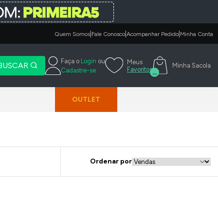
|
|
|
Quem Somos
Fale Conosco
Acompanhar Pedido
Minha Conta
Faça o
Login
ou
Meus
BUSCAR
Minha Sacola
Favoritos
Cadastre-se
...
OUTLET
Ordenar por