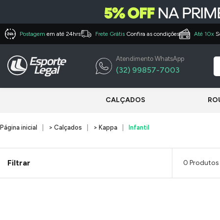
Postagem
em até 24hrs
Frete Grátis
Confira as condições
Até 10x
S
Atendimento WhatsApp
(32) 99857-7003
CALÇADOS
RO
Página inicial
> Calçados
> Kappa
Infantil
Filtrar
0 Produtos