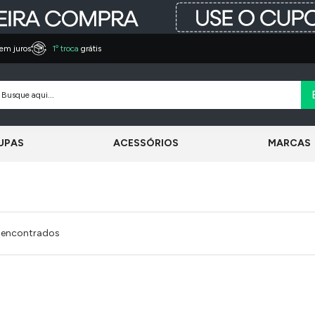
em juros
1º troca
grátis
UPAS
ACESSÓRIOS
MARCAS
 encontrados