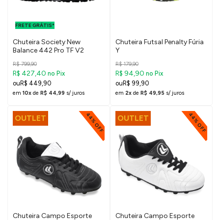
FRETE GRÁTIS
PARA O DF E
FRETE GRÁTIS*
SUDESTE
Chuteira Society New
Chuteira Futsal Penalty Fúria
Balance 442 Pro TF V2
Y
R$ 799,90
R$ 179,90
R$ 427,40
R$ 94,90
no Pix
no Pix
R$ 449,90
R$ 99,90
em
10x
de
R$ 44,99
s/ juros
em
2x
de
R$ 49,95
s/ juros
44% OFF
44% OFF
OUTLET
OUTLET
Chuteira Campo Esporte
Chuteira Campo Esporte