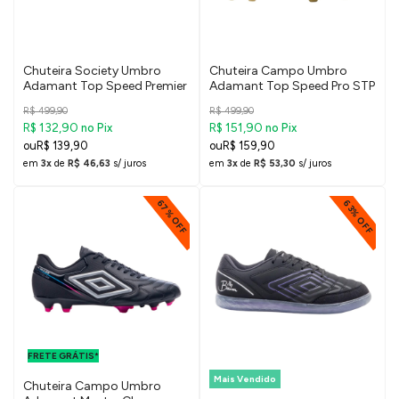
Chuteira Society Umbro
Chuteira Campo Umbro
Adamant Top Speed Premier
Adamant Top Speed Pro STP
R$ 499,90
R$ 499,90
R$ 132,90
R$ 151,90
no Pix
no Pix
R$ 139,90
R$ 159,90
em
3x
de
R$ 46,63
s/ juros
em
3x
de
R$ 53,30
s/ juros
67% OFF
63% OFF
FRETE GRÁTIS
PARA O DF E
FRETE GRÁTIS*
SUDESTE
Mais Vendido
Chuteira Campo Umbro