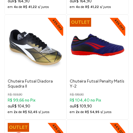
R$ 164,90
R$ 164,90
em
4x
de
R$ 41,22
s/ juros
em
4x
de
R$ 41,22
s/ juros
45% OFF
45% OFF
OUTLET
Chuteira Futsal Diadora
Chuteira Futsal Penalty Matís
Squadra II
Y-2
R$ 189,90
R$ 199,90
R$ 99,66
R$ 104,40
no Pix
no Pix
R$ 104,90
R$ 109,90
em
2x
de
R$ 52,45
s/ juros
em
2x
de
R$ 54,95
s/ juros
44% OFF
45% OFF
OUTLET