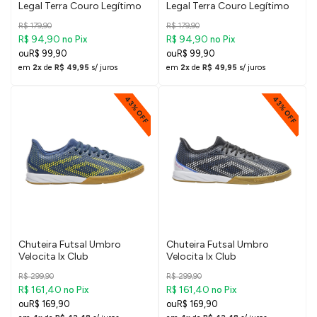
Legal Terra Couro Legítimo
Legal Terra Couro Legítimo
R$ 179,90
R$ 179,90
R$ 94,90
R$ 94,90
no Pix
no Pix
R$ 99,90
R$ 99,90
em
2x
de
R$ 49,95
s/ juros
em
2x
de
R$ 49,95
s/ juros
43% OFF
43% OFF
Chuteira Futsal Umbro
Chuteira Futsal Umbro
Velocita Ix Club
Velocita Ix Club
R$ 299,90
R$ 299,90
R$ 161,40
R$ 161,40
no Pix
no Pix
R$ 169,90
R$ 169,90