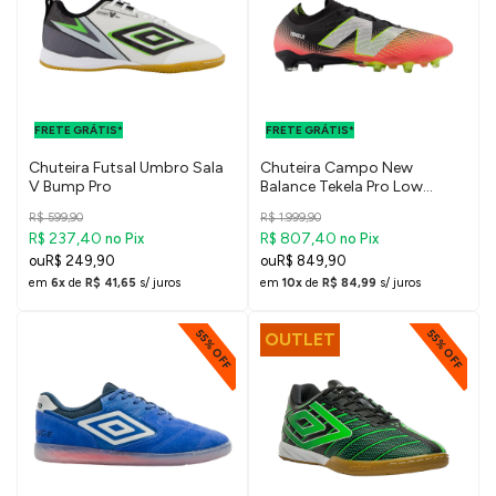
FRETE GRÁTIS
FRETE GRÁTIS
PARA O DF E
PARA O DF E
FRETE GRÁTIS*
SUDESTE
FRETE GRÁTIS*
SUDESTE
Chuteira Futsal Umbro Sala
Chuteira Campo New
V Bump Pro
Balance Tekela Pro Low
Laced FG V4+
R$ 599,90
R$ 1.999,90
R$ 237,40
R$ 807,40
no Pix
no Pix
R$ 249,90
R$ 849,90
em
6x
de
R$ 41,65
s/ juros
em
10x
de
R$ 84,99
s/ juros
55% OFF
55% OFF
OUTLET