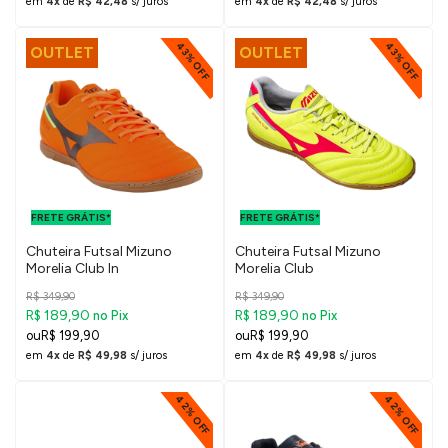
em
4x
de
R$ 42,48
s/ juros
em
4x
de
R$ 42,48
s/ juros
43% OFF
43% OFF
OUTLET
OUTLET
FRETE GRÁTIS
FRETE GRÁTIS
PARA O DF E
PARA O DF E
FRETE GRÁTIS*
SUDESTE
FRETE GRÁTIS*
SUDESTE
Chuteira Futsal Mizuno
Chuteira Futsal Mizuno
Morelia Club In
Morelia Club
R$ 349,90
R$ 349,90
R$ 189,90
R$ 189,90
no Pix
no Pix
R$ 199,90
R$ 199,90
em
4x
de
R$ 49,98
s/ juros
em
4x
de
R$ 49,98
s/ juros
42% OFF
42% OFF