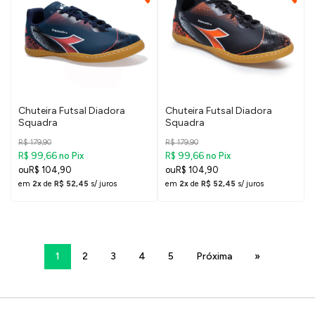
Chuteira Futsal Diadora
Chuteira Futsal Diadora
Squadra
Squadra
R$ 179,90
R$ 179,90
R$ 99,66
R$ 99,66
no Pix
no Pix
R$ 104,90
R$ 104,90
em
2x
de
R$ 52,45
s/ juros
em
2x
de
R$ 52,45
s/ juros
1
2
3
4
5
Próxima
»