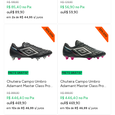
R$ 199,90
R$ 129,90
R$ 85,40
R$ 56,90
no Pix
no Pix
R$ 89,90
R$ 59,90
em
2x
de
R$ 44,95
s/ juros
53% OFF
53% OFF
FRETE GRÁTIS
FRETE GRÁTIS
PARA O DF E
PARA O DF E
FRETE GRÁTIS*
SUDESTE
FRETE GRÁTIS*
SUDESTE
Chuteira Campo Umbro
Chuteira Campo Umbro
Adamant Master Class Pro
Adamant Master Class Pro
SG
FG
R$ 999,90
R$ 999,90
R$ 446,40
R$ 446,40
no Pix
no Pix
R$ 469,90
R$ 469,90
em
10x
de
R$ 46,99
s/ juros
em
10x
de
R$ 46,99
s/ juros