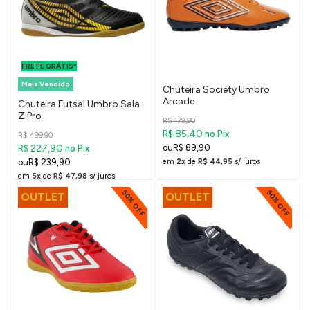
FRETE GRÁTIS
PARA O DF E
FRETE GRÁTIS*
SUDESTE
Mais Vendido
Chuteira Society Umbro
Arcade
Chuteira Futsal Umbro Sala
Z Pro
R$ 179,90
R$ 85,40
no Pix
R$ 499,90
R$ 227,90
R$ 89,90
no Pix
R$ 239,90
em
2x
de
R$ 44,95
s/ juros
em
5x
de
R$ 47,98
s/ juros
50% OFF
50% OFF
OUTLET
OUTLET