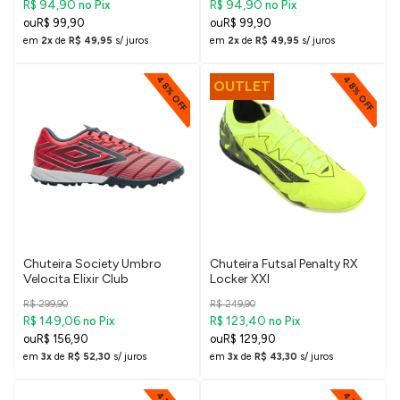
R$ 94,90
R$ 94,90
no Pix
no Pix
R$ 99,90
R$ 99,90
em
2x
de
R$ 49,95
s/ juros
em
2x
de
R$ 49,95
s/ juros
48% OFF
48% OFF
OUTLET
Chuteira Society Umbro
Chuteira Futsal Penalty RX
Velocita Elixir Club
Locker XXI
R$ 299,90
R$ 249,90
R$ 149,06
R$ 123,40
no Pix
no Pix
R$ 156,90
R$ 129,90
em
3x
de
R$ 52,30
s/ juros
em
3x
de
R$ 43,30
s/ juros