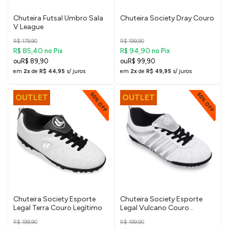
Chuteira Futsal Umbro Sala
Chuteira Society Dray Couro
V League
R$ 179,90
R$ 199,90
R$ 85,40
R$ 94,90
no Pix
no Pix
R$ 89,90
R$ 99,90
em
2x
de
R$ 44,95
s/ juros
em
2x
de
R$ 49,95
s/ juros
50% OFF
50% OFF
OUTLET
OUTLET
Chuteira Society Esporte
Chuteira Society Esporte
Legal Terra Couro Legítimo
Legal Vulcano Couro
Legítimo
R$ 199,90
R$ 199,90