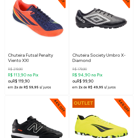
Chuteira Futsal Penalty
Chuteira Society Umbro X-
Viento XXI
Diamond
R$ 219,90
R$ 179,90
R$ 113,90
R$ 94,90
no Pix
no Pix
R$ 119,90
R$ 99,90
em
2x
de
R$ 59,95
s/ juros
em
2x
de
R$ 49,95
s/ juros
44% OFF
44% OFF
OUTLET