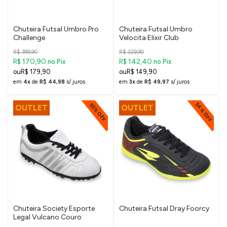
Chuteira Futsal Umbro Pro
Chuteira Futsal Umbro
Challenge
Velocita Elixir Club
R$ 399,90
R$ 329,90
R$ 170,90
R$ 142,40
no Pix
no Pix
R$ 179,90
R$ 149,90
em
4x
de
R$ 44,98
s/ juros
em
3x
de
R$ 49,97
s/ juros
54% OFF
55% OFF
OUTLET
OUTLET
Chuteira Society Esporte
Chuteira Futsal Dray Foorcy
Legal Vulcano Couro