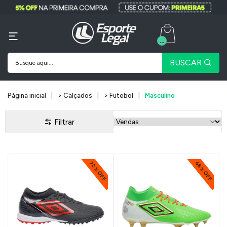
...
BUSCAR
Página inicial
> Calçados
> Futebol
Masculino
Filtrar
72% OFF
68% OFF