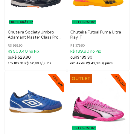
FRETE GRÁTIS
FRETE GRÁTIS
PARA O DF E
PARA O DF E
FRETE GRÁTIS*
SUDESTE
FRETE GRÁTIS*
SUDESTE
Chuteira Society Umbro
Chuteira Futsal Puma Ultra
Adamant Master Class Pro
Play IT
Bump
R$ 999,90
R$ 379,90
R$ 503,40
R$ 189,90
no Pix
no Pix
R$ 529,90
R$ 199,90
em
10x
de
R$ 52,99
s/ juros
em
4x
de
R$ 49,98
s/ juros
46% OFF
46% OFF
OUTLET
FRETE GRÁTIS
PARA O DF E
FRETE GRÁTIS*
SUDESTE