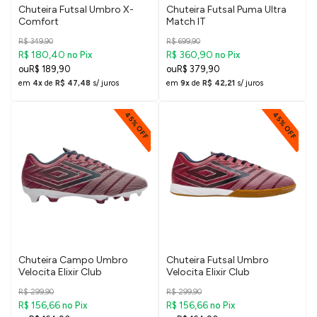
Chuteira Futsal Umbro X-
Chuteira Futsal Puma Ultra
Comfort
Match IT
R$ 349,90
R$ 699,90
R$ 180,40
R$ 360,90
no Pix
no Pix
R$ 189,90
R$ 379,90
em
4x
de
R$ 47,48
s/ juros
em
9x
de
R$ 42,21
s/ juros
45% OFF
45% OFF
Chuteira Campo Umbro
Chuteira Futsal Umbro
Velocita Elixir Club
Velocita Elixir Club
R$ 299,90
R$ 299,90
R$ 156,66
R$ 156,66
no Pix
no Pix