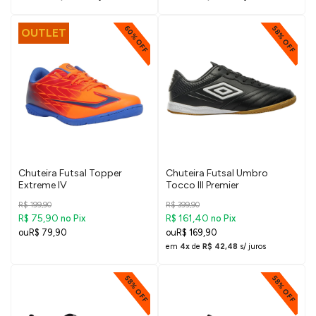
60% OFF
58% OFF
OUTLET
Chuteira Futsal Topper
Chuteira Futsal Umbro
Extreme IV
Tocco III Premier
R$ 199,90
R$ 399,90
R$ 75,90
R$ 161,40
no Pix
no Pix
R$ 79,90
R$ 169,90
em
4x
de
R$ 42,48
s/ juros
58% OFF
58% OFF