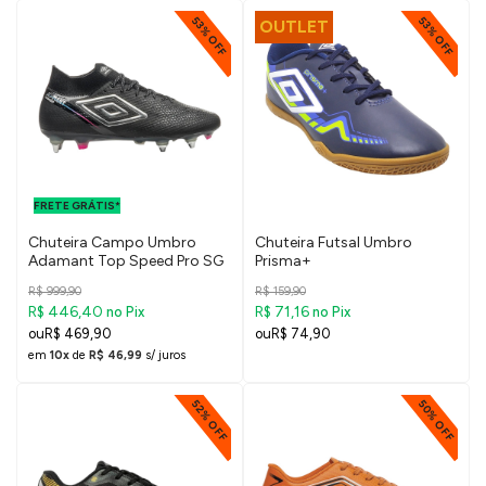
53% OFF
53% OFF
OUTLET
FRETE GRÁTIS
PARA O DF E
FRETE GRÁTIS*
SUDESTE
Chuteira Campo Umbro
Chuteira Futsal Umbro
Adamant Top Speed Pro SG
Prisma+
R$ 999,90
R$ 159,90
R$ 446,40
R$ 71,16
no Pix
no Pix
R$ 469,90
R$ 74,90
em
10x
de
R$ 46,99
s/ juros
52% OFF
50% OFF