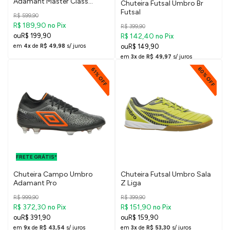
Adamant Master Class
Chuteira Futsal Umbro Br
Premier
Futsal
R$ 599,90
R$ 189,90
no Pix
R$ 399,90
R$ 199,90
R$ 142,40
no Pix
em
4x
de
R$ 49,98
s/ juros
R$ 149,90
em
3x
de
R$ 49,97
s/ juros
60% OFF
61% OFF
FRETE GRÁTIS
PARA O DF E
FRETE GRÁTIS*
SUDESTE
Chuteira Campo Umbro
Chuteira Futsal Umbro Sala
Adamant Pro
Z Liga
R$ 999,90
R$ 399,90
R$ 372,30
R$ 151,90
no Pix
no Pix
R$ 391,90
R$ 159,90
em
9x
de
R$ 43,54
s/ juros
em
3x
de
R$ 53,30
s/ juros