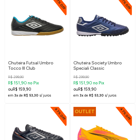
47% OFF
47% OFF
Chuteira Futsal Umbro
Chuteira Society Umbro
Tocco III Club
Speciali Classic
R$ 299,90
R$ 299,90
R$ 151,90
R$ 151,90
no Pix
no Pix
R$ 159,90
R$ 159,90
em
3x
de
R$ 53,30
s/ juros
em
3x
de
R$ 53,30
s/ juros
47% OFF
47% OFF
OUTLET