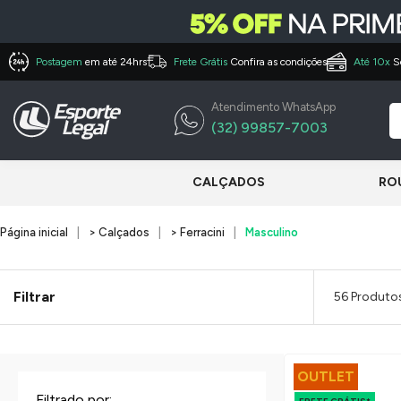
Postagem
em até 24hrs
Frete Grátis
Confira as condições
Até 10x
S
Atendimento WhatsApp
(32) 99857-7003
CALÇADOS
RO
Página inicial
> Calçados
> Ferracini
Masculino
Filtrar
56 Produto
OUTLET
Filtrado por: