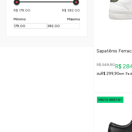
R$ 179.00
R$ 382.00
Mínimo
Máximo
Sapatênis Ferrac
R$ 349,90
R$ 28
R$ 299,90
em
7x
FRETE GRÁTIS*