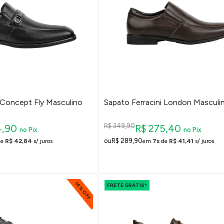
 Concept Fly Masculino
Sapato Ferracini London Masculi
R$ 349,90
4,90
R$ 275,40
no Pix
no Pix
R$ 289,90
de
R$ 42,84
s/ juros
em
7x
de
R$ 41,41
s/ juros
14% OFF
FRETE GRÁTIS*