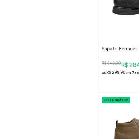
Sapato Ferracini
R$ 349,90
R$ 28
R$ 299,90
em
7x
FRETE GRÁTIS*