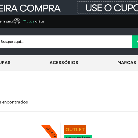
em juros
1º troca
grátis
UPAS
ACESSÓRIOS
MARCAS
s encontrados
33% OFF
OUTLET