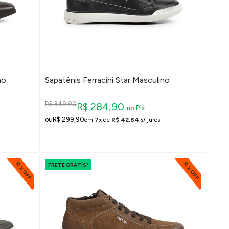
no
Sapatênis Ferracini Star Masculino
R$ 349,90
R$ 284,90
no Pix
R$ 299,90
em
7x
de
R$ 42,84
s/ juros
12% OFF
12% OFF
FRETE GRÁTIS*