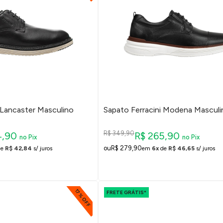
 Lancaster Masculino
Sapato Ferracini Modena Masculi
R$ 349,90
4,90
R$ 265,90
no Pix
no Pix
R$ 279,90
de
R$ 42,84
s/ juros
em
6x
de
R$ 46,65
s/ juros
17% OFF
FRETE GRÁTIS*