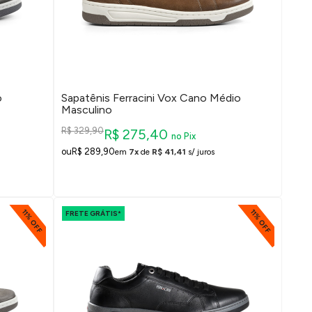
o
Sapatênis Ferracini Vox Cano Médio
Masculino
R$ 329,90
R$ 275,40
no Pix
R$ 289,90
em
7x
de
R$ 41,41
s/ juros
11% OFF
11% OFF
FRETE GRÁTIS*