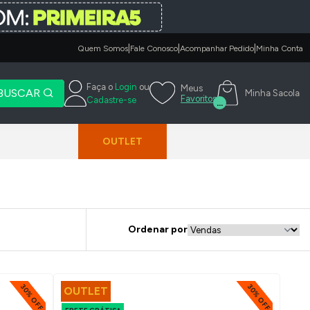
|
|
|
Quem Somos
Fale Conosco
Acompanhar Pedido
Minha Conta
Faça o
Login
ou
Meus
BUSCAR
Minha Sacola
Favoritos
Cadastre-se
...
OUTLET
Ordenar por
30% OFF
30% OFF
OUTLET