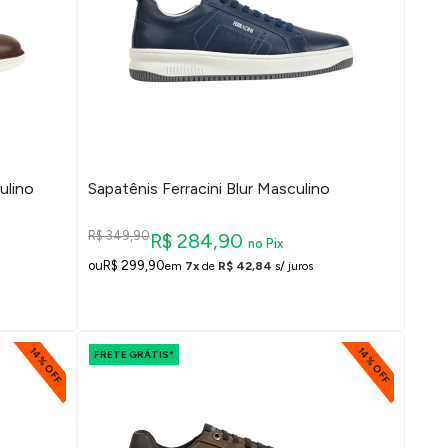
ulino
Sapatênis Ferracini Blur Masculino
R$ 349,90
R$ 284,90
no Pix
R$ 299,90
em
7x
de
R$ 42,84
s/ juros
14% OFF
14% OFF
FRETE GRÁTIS*