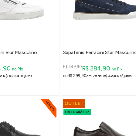
ini Blur Masculino
Sapatênis Ferracini Star Masculin
R$ 349,90
4,90
R$ 284,90
no Pix
no Pix
R$ 299,90
de
R$ 42,84
s/ juros
em
7x
de
R$ 42,84
s/ juros
14% OFF
OUTLET
FRETE GRÁTIS*