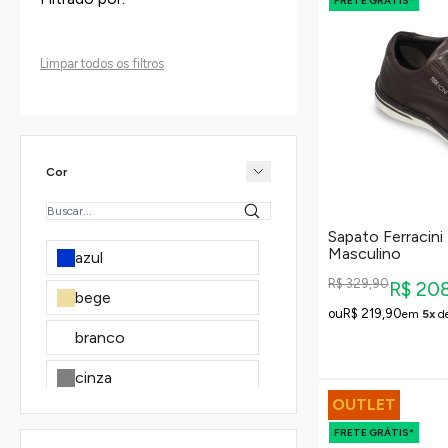
FRETE GRÁTIS*
Limpar todos os filtros
Cor
Sapato Ferracin
Masculino
azul
R$ 329,90
R$ 20
bege
R$ 219,90
em
5x
d
branco
cinza
OUTLET
marinho
FRETE GRÁTIS*