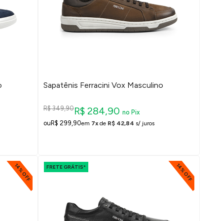
o
Sapatênis Ferracini Vox Masculino
R$ 349,90
R$ 284,90
no Pix
R$ 299,90
em
7x
de
R$ 42,84
s/ juros
14% OFF
14% OFF
FRETE GRÁTIS*