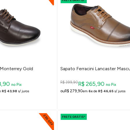
FRETE GRÁTIS*
i Monterrey Gold
Sapato Ferracini Lancaster Mascu
R$ 399,90
8,90
R$ 265,90
no Pix
no Pix
R$ 279,90
e
R$ 43,98
s/ juros
em
6x
de
R$ 46,65
s/ juros
25% OFF
FRETE GRÁTIS*