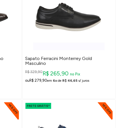
no
Sapato Ferracini Monterrey Gold
Masculino
R$ 329,90
R$ 265,90
no Pix
R$ 279,90
em
6x
de
R$ 46,65
s/ juros
14% OFF
14% OFF
FRETE GRÁTIS*