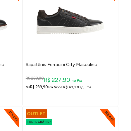
no
Sapatênis Ferracini City Masculino
R$ 299,90
R$ 227,90
no Pix
R$ 239,90
em
5x
de
R$ 47,98
s/ juros
17% OFF
15% OFF
OUTLET
FRETE GRÁTIS*