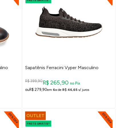
FRETE GRÁTIS*
lino
Sapatênis Ferracini Vyper Masculino
R$ 399,90
R$ 265,90
no Pix
R$ 279,90
em
6x
de
R$ 46,65
s/ juros
20% OFF
20% OFF
OUTLET
FRETE GRÁTIS*