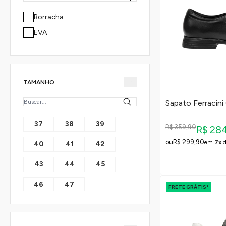
Borracha
EVA
TAMANHO
Sapato Ferracini
37
38
39
R$ 359,90
R$ 28
R$ 299,90
em
7x
40
41
42
43
44
45
46
47
FRETE GRÁTIS*