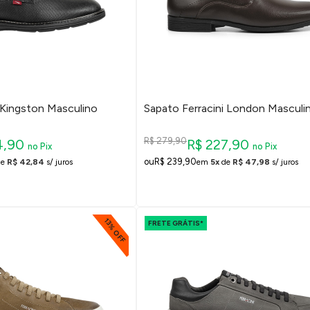
 Kingston Masculino
Sapato Ferracini London Masculi
R$ 279,90
4,90
R$ 227,90
no Pix
no Pix
R$ 239,90
de
R$ 42,84
s/ juros
em
5x
de
R$ 47,98
s/ juros
13% OFF
FRETE GRÁTIS*