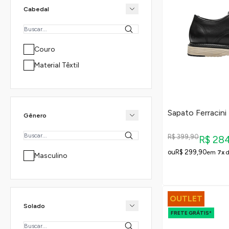
marrom
Cabedal
preto
Couro
Material Têxtil
Sapato Ferracini
Gênero
R$ 399,90
R$ 28
R$ 299,90
em
7x
Masculino
OUTLET
Solado
FRETE GRÁTIS*