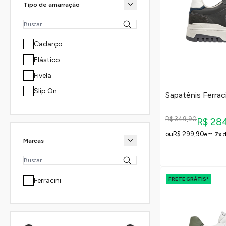
Tipo de amarração
Cadarço
Elástico
Fivela
Slip On
Sapatênis Ferrac
R$ 349,90
R$ 28
R$ 299,90
em
7x
Marcas
FRETE GRÁTIS*
Ferracini