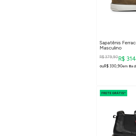
Sapatênis Ferrac
Masculino
R$ 379,90
R$ 31
R$ 330,90
em
8x
d
FRETE GRÁTIS*