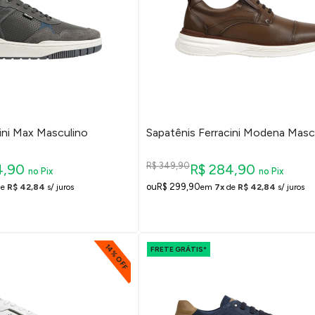
ini Max Masculino
Sapatênis Ferracini Modena Masc
R$ 349,90
4,90
R$ 284,90
no Pix
no Pix
R$ 299,90
de
R$ 42,84
s/ juros
em
7x
de
R$ 42,84
s/ juros
14% OFF
FRETE GRÁTIS*