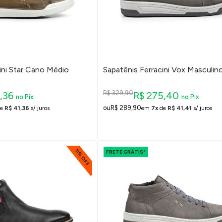
ini Star Cano Médio
Sapatênis Ferracini Vox Masculin
R$ 329,90
4,36
R$ 275,40
no Pix
no Pix
R$ 289,90
e
R$ 41,36
s/ juros
em
7x
de
R$ 41,41
s/ juros
11% OFF
FRETE GRÁTIS*