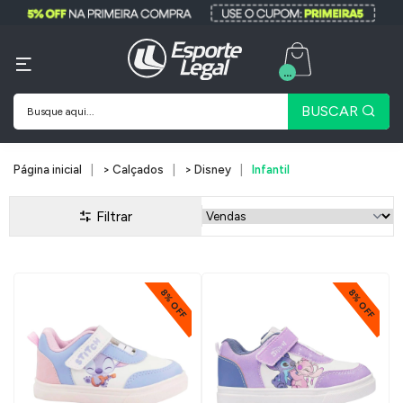
...
BUSCAR
Página inicial
> Calçados
> Disney
Infantil
Filtrar
8% OFF
8% OFF