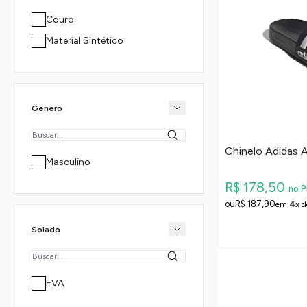
Couro
Material Sintético
Gênero
Chinelo Adidas 
Masculino
R$ 178,50
no P
R$ 187,90
em
4x
d
Solado
EVA