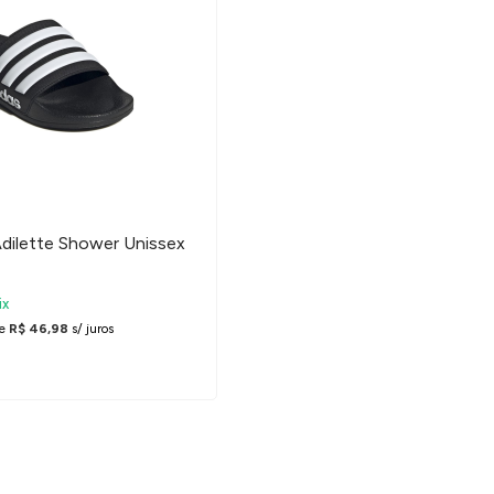
Adilette Shower Unissex
ix
e
R$ 46,98
s/ juros