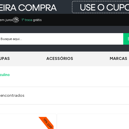
em juros
1º troca
grátis
UPAS
ACESSÓRIOS
MARCAS
culino
 encontrados
13% OFF