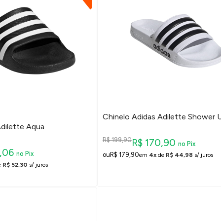
Chinelo Adidas Adilette Shower 
dilette Aqua
R$ 199,90
R$ 170,90
no Pix
9,06
no Pix
R$ 179,90
em
4x
de
R$ 44,98
s/ juros
e
R$ 52,30
s/ juros