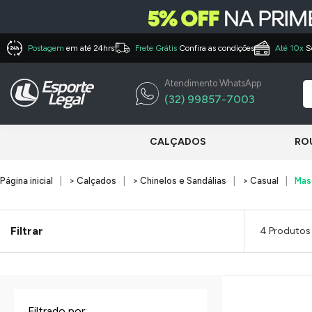
Postagem
em até 24hrs
Frete Grátis
Confira as condições
Até 10x
S
Atendimento WhatsApp
(32) 99857-7003
CALÇADOS
RO
Página inicial
> Calçados
> Chinelos e Sandálias
> Casual
Mas
Filtrar
4 Produtos
Filtrado por: