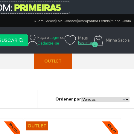
|
|
|
Quem Somos
Fale Conosco
Acompanhar Pedido
Minha Conta
Faça o
Login
ou
Meus
BUSCAR
Minha Sacola
Favoritos
Cadastre-se
...
OUTLET
Ordenar por
10% OFF
8% OFF
OUTLET