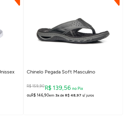
Unissex
Chinelo Pegada Soft Masculino
R$ 159,90
R$ 139,56
no Pix
R$ 146,90
em
3x
de
R$ 48,97
s/ juros