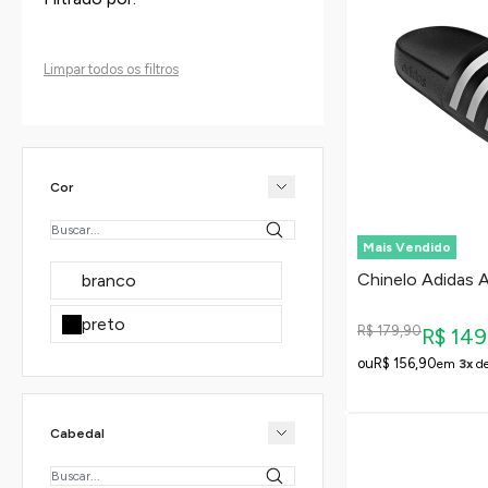
Limpar todos os filtros
Cor
Mais Vendido
Chinelo Adidas A
branco
preto
R$ 179,90
R$ 14
R$ 156,90
em
3x
d
Cabedal