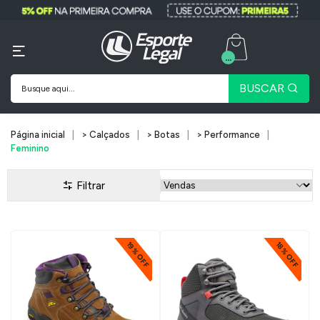
...
BUSCAR
Página inicial
> Calçados
> Botas
> Performance
Feminino
Filtrar
19% OFF
18% OFF