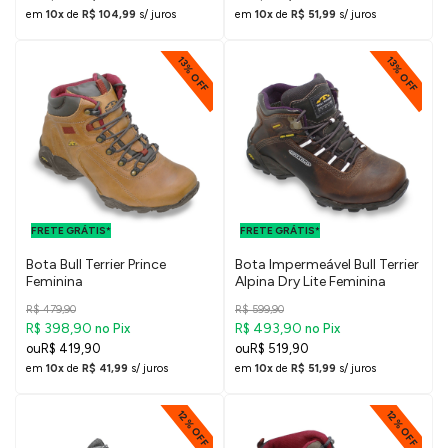
em
10x
de
R$ 104,99
s/ juros
em
10x
de
R$ 51,99
s/ juros
13% OFF
13% OFF
FRETE GRÁTIS
FRETE GRÁTIS
PARA O DF E
PARA O DF E
FRETE GRÁTIS*
SUDESTE
FRETE GRÁTIS*
SUDESTE
Bota Bull Terrier Prince
Bota Impermeável Bull Terrier
Feminina
Alpina Dry Lite Feminina
R$ 479,90
R$ 599,90
R$ 398,90
R$ 493,90
no Pix
no Pix
R$ 419,90
R$ 519,90
em
10x
de
R$ 41,99
s/ juros
em
10x
de
R$ 51,99
s/ juros
12% OFF
12% OFF