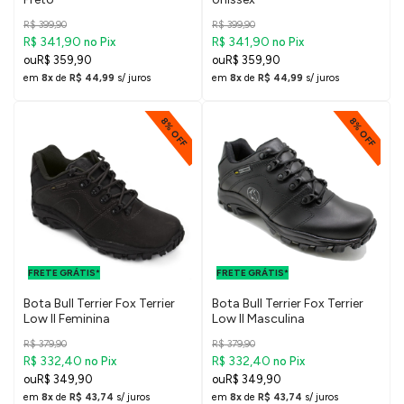
R$ 399,90
R$ 399,90
R$ 341,90
R$ 341,90
no Pix
no Pix
R$ 359,90
R$ 359,90
em
8x
de
R$ 44,99
s/ juros
em
8x
de
R$ 44,99
s/ juros
8% OFF
8% OFF
FRETE GRÁTIS
FRETE GRÁTIS
PARA O DF E
PARA O DF E
FRETE GRÁTIS*
SUDESTE
FRETE GRÁTIS*
SUDESTE
Bota Bull Terrier Fox Terrier
Bota Bull Terrier Fox Terrier
Low II Feminina
Low II Masculina
R$ 379,90
R$ 379,90
R$ 332,40
R$ 332,40
no Pix
no Pix
R$ 349,90
R$ 349,90
em
8x
de
R$ 43,74
s/ juros
em
8x
de
R$ 43,74
s/ juros