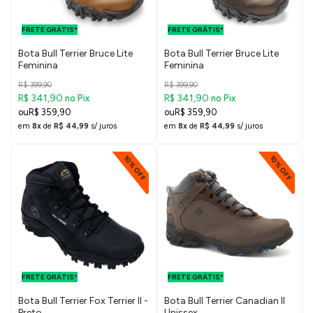
FRETE GRÁTIS
FRETE GRÁTIS
PARA O DF E
PARA O DF E
FRETE GRÁTIS*
SUDESTE
FRETE GRÁTIS*
SUDESTE
Bota Bull Terrier Bruce Lite
Bota Bull Terrier Bruce Lite
Feminina
Feminina
R$ 399,90
R$ 399,90
R$ 341,90
R$ 341,90
no Pix
no Pix
R$ 359,90
R$ 359,90
em
8x
de
R$ 44,99
s/ juros
em
8x
de
R$ 44,99
s/ juros
10% OFF
10% OFF
FRETE GRÁTIS
FRETE GRÁTIS
PARA O DF E
PARA O DF E
FRETE GRÁTIS*
SUDESTE
FRETE GRÁTIS*
SUDESTE
Bota Bull Terrier Fox Terrier II -
Bota Bull Terrier Canadian II
Preto
Unissex