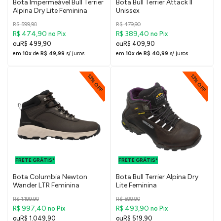
Bota Impermeável Bull Terrier
Bota Bull Terrier Attack II
Alpina Dry Lite Feminina
Unissex
R$ 599,90
R$ 479,90
R$ 474,90
R$ 389,40
no Pix
no Pix
R$ 499,90
R$ 409,90
em
10x
de
R$ 49,99
s/ juros
em
10x
de
R$ 40,99
s/ juros
13% OFF
13% OFF
FRETE GRÁTIS
FRETE GRÁTIS
PARA O DF E
PARA O DF E
FRETE GRÁTIS*
SUDESTE
FRETE GRÁTIS*
SUDESTE
Bota Columbia Newton
Bota Bull Terrier Alpina Dry
Wander LTR Feminina
Lite Feminina
R$ 1.199,90
R$ 599,90
R$ 997,40
R$ 493,90
no Pix
no Pix
R$ 1.049,90
R$ 519,90