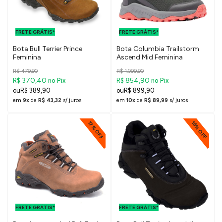
FRETE GRÁTIS
FRETE GRÁTIS
PARA O DF E
PARA O DF E
FRETE GRÁTIS*
SUDESTE
FRETE GRÁTIS*
SUDESTE
Bota Bull Terrier Prince
Bota Columbia Trailstorm
Feminina
Ascend Mid Feminina
R$ 479,90
R$ 1.099,90
R$ 370,40
R$ 854,90
no Pix
no Pix
R$ 389,90
R$ 899,90
em
9x
de
R$ 43,32
s/ juros
em
10x
de
R$ 89,99
s/ juros
17% OFF
15% OFF
FRETE GRÁTIS
FRETE GRÁTIS
PARA O DF E
PARA O DF E
FRETE GRÁTIS*
SUDESTE
FRETE GRÁTIS*
SUDESTE