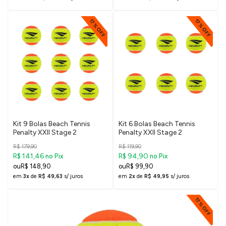
17% OFF
17% OFF
Kit 9 Bolas Beach Tennis
Kit 6 Bolas Beach Tennis
Penalty XXII Stage 2
Penalty XXII Stage 2
R$ 179,90
R$ 119,90
R$ 141,46
R$ 94,90
no Pix
no Pix
R$ 148,90
R$ 99,90
em
3x
de
R$ 49,63
s/ juros
em
2x
de
R$ 49,95
s/ juros
17% OFF