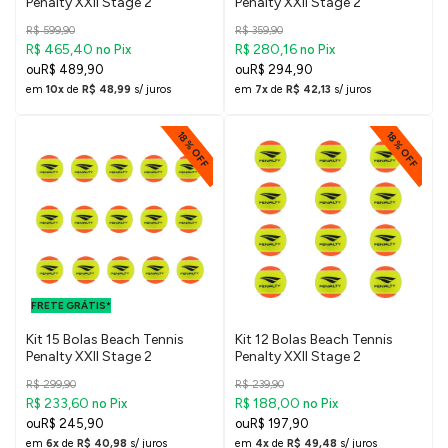
Penalty XXII Stage 2
Penalty XXII Stage 2
R$ 599,90
R$ 359,90
R$ 465,40
R$ 280,16
no Pix
no Pix
R$ 489,90
R$ 294,90
em
10x
de
R$ 48,99
s/ juros
em
7x
de
R$ 42,13
s/ juros
18% OFF
18% OFF
FRETE GRÁTIS
PARA O DF E
FRETE GRÁTIS*
SUDESTE
Kit 15 Bolas Beach Tennis
Kit 12 Bolas Beach Tennis
Penalty XXII Stage 2
Penalty XXII Stage 2
R$ 299,90
R$ 239,90
R$ 233,60
R$ 188,00
no Pix
no Pix
R$ 245,90
R$ 197,90
em
6x
de
R$ 40,98
s/ juros
em
4x
de
R$ 49,48
s/ juros