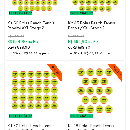
FRETE GRÁTIS
FRETE GRÁTIS
PARA O DF E
PARA O DF E
FRETE GRÁTIS*
SUDESTE
FRETE GRÁTIS*
SUDESTE
Kit 60 Bolas Beach Tennis
Kit 45 Bolas Beach Tennis
Penalty XXII Stage 2
Penalty XXII Stage 2
R$ 1.198,90
R$ 898,90
R$ 854,90
R$ 664,90
no Pix
no Pix
R$ 899,90
R$ 699,90
em
10x
de
R$ 89,99
s/ juros
em
10x
de
R$ 69,99
s/ juros
18% OFF
18% OFF
FRETE GRÁTIS
FRETE GRÁTIS
PARA O DF E
PARA O DF E
FRETE GRÁTIS*
SUDESTE
FRETE GRÁTIS*
SUDESTE
Kit 30 Bolas Beach Tennis
Kit 18 Bolas Beach Tennis