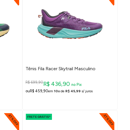
o
Tênis Fila Racer Skytrail Masculino
R$ 699,90
R$ 436,90
no Pix
R$ 459,90
em
10x
de
R$ 45,99
s/ juros
27% OFF
27% OFF
FRETE GRÁTIS*