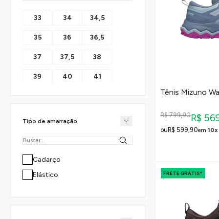
33
34
34,5
35
36
36,5
37
37,5
38
39
40
41
Tênis Mizuno Wa
42
43
44
45
46
R$ 799,90
R$ 56
Tipo de amarração
R$ 599,90
em
10x
Cadarço
FRETE GRÁTIS*
Elástico