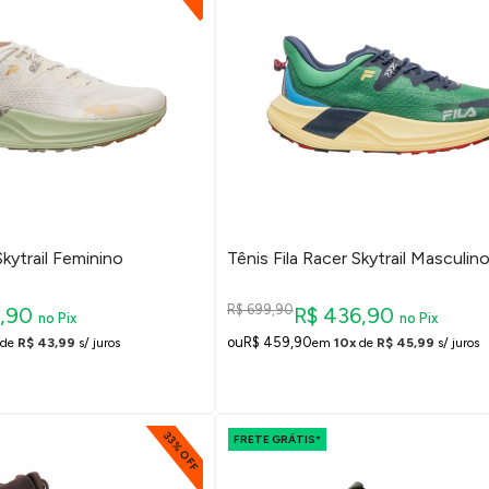
Skytrail Feminino
Tênis Fila Racer Skytrail Masculin
R$ 699,90
7,90
R$ 436,90
no Pix
no Pix
R$ 459,90
de
R$ 43,99
s/ juros
em
10x
de
R$ 45,99
s/ juros
33% OFF
FRETE GRÁTIS*