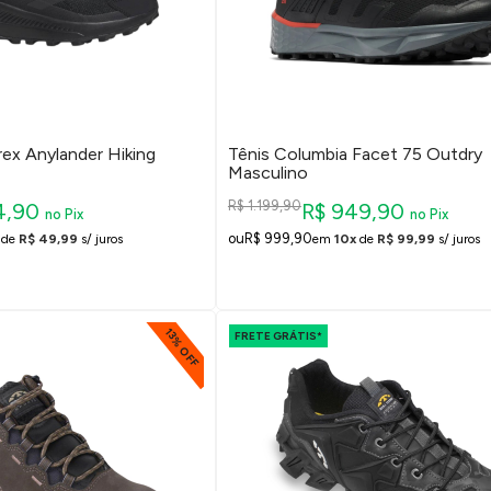
rex Anylander Hiking
Tênis Columbia Facet 75 Outdry
Masculino
R$ 1.199,90
4,90
R$ 949,90
no Pix
no Pix
R$ 999,90
de
R$ 49,99
s/ juros
em
10x
de
R$ 99,99
s/ juros
13% OFF
FRETE GRÁTIS*