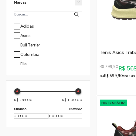
Marcas
Adidas
Asics
Bull Terrier
Tênis Asics Trab
Columbia
Fila
R$ 799,90
R$ 56
Mizuno
R$ 599,90
em
10x
New Balance
Olympikus
R$ 289.00
R$ 1100.00
Puma
FRETE GRÁTIS*
Mínimo
Máximo
Skechers