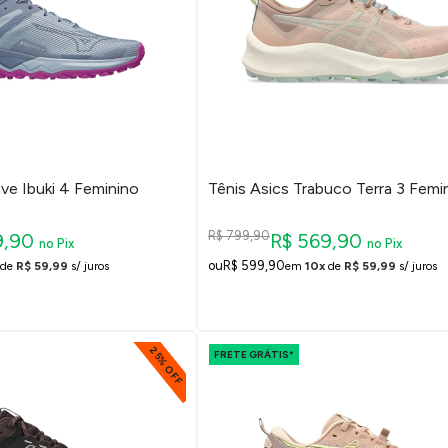
ve Ibuki 4 Feminino
Tênis Asics Trabuco Terra 3 Femi
R$ 799,90
9,90
R$ 569,90
no Pix
no Pix
R$ 599,90
de
R$ 59,99
s/ juros
em
10x
de
R$ 59,99
s/ juros
25% OFF
FRETE GRÁTIS*