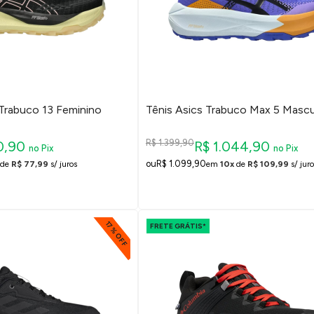
-Trabuco 13 Feminino
Tênis Asics Trabuco Max 5 Mascu
R$ 1.399,90
0,90
R$ 1.044,90
no Pix
no Pix
R$ 1.099,90
de
R$ 77,99
s/ juros
em
10x
de
R$ 109,99
s/ juro
17% OFF
FRETE GRÁTIS*