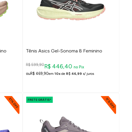
ino
Tênis Asics Gel-Sonoma 8 Feminino
R$ 599,90
R$ 446,40
no Pix
R$ 469,90
em
10x
de
R$ 46,99
s/ juros
21% OFF
17% OFF
FRETE GRÁTIS*