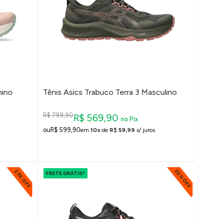
nino
Tênis Asics Trabuco Terra 3 Masculino
R$ 799,90
R$ 569,90
no Pix
R$ 599,90
em
10x
de
R$ 59,99
s/ juros
22% OFF
23% OFF
FRETE GRÁTIS*