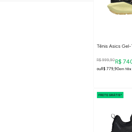
Tênis Asics Gel
R$ 999,90
R$ 74
R$ 779,90
em
10x
FRETE GRÁTIS*