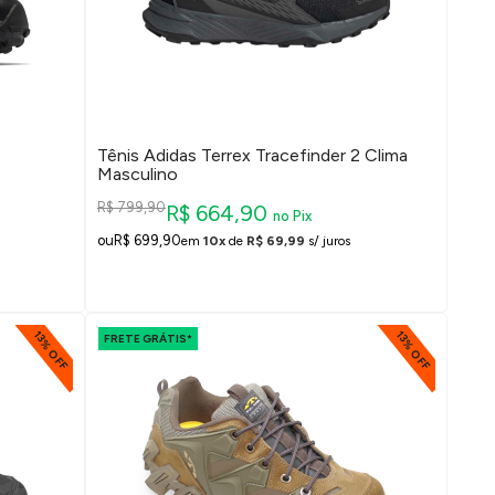
Tênis Adidas Terrex Tracefinder 2 Clima
Masculino
R$ 799,90
R$ 664,90
no Pix
R$ 699,90
em
10x
de
R$ 69,99
s/ juros
13% OFF
13% OFF
FRETE GRÁTIS*