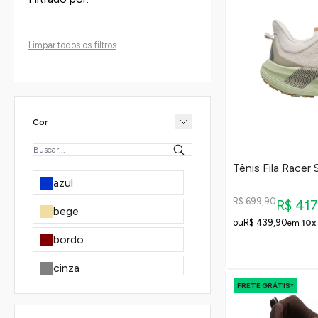
Limpar todos os filtros
Cor
Tênis Fila Racer 
azul
R$ 699,90
R$ 41
bege
R$ 439,90
em
10x
bordo
cinza
FRETE GRÁTIS*
coral