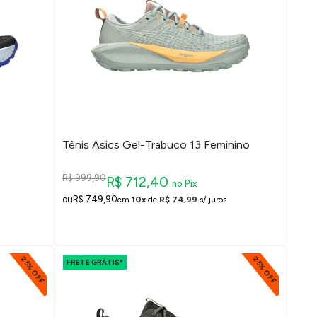
Tênis Asics Gel-Trabuco 13 Feminino
R$ 999,90
R$ 712,40
no Pix
R$ 749,90
em
10x
de
R$ 74,99
s/ juros
25% OFF
25% OFF
FRETE GRÁTIS*