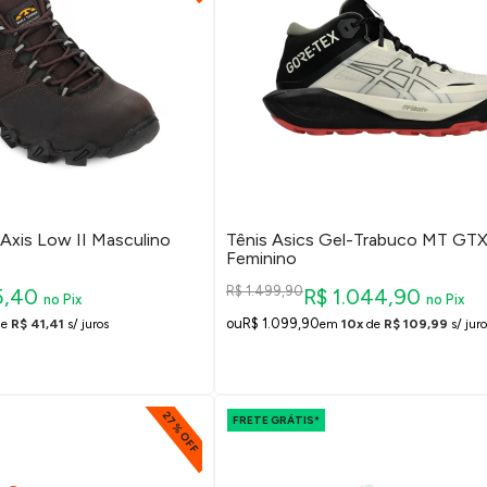
r Axis Low II Masculino
Tênis Asics Gel-Trabuco MT GT
Feminino
R$ 1.499,90
5,40
R$ 1.044,90
no Pix
no Pix
R$ 1.099,90
de
R$ 41,41
s/ juros
em
10x
de
R$ 109,99
s/ juro
27% OFF
FRETE GRÁTIS*