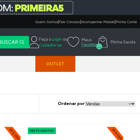
|
|
|
Quem Somos
Fale Conosco
Acompanhar Pedido
Minha Conta
Faça o
Login
ou
Meus
BUSCAR
Minha Sacola
Favoritos
Cadastre-se
...
OUTLET
Ordenar por
34% OFF
34% OFF
FRETE GRÁTIS*