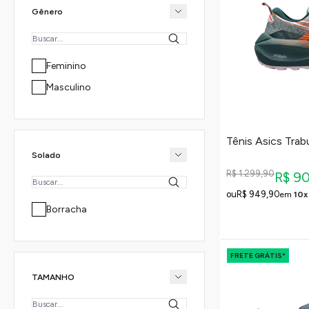
Gênero
Feminino
Masculino
Tênis Asics Tra
Solado
R$ 1.299,90
R$ 9
R$ 949,90
em
10x
Borracha
FRETE GRÁTIS*
TAMANHO