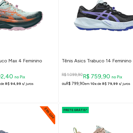
buco Max 4 Feminino
Tênis Asics Trabuco 14 Feminino
R$ 1.099,90
02,40
R$ 759,90
no Pix
no Pix
R$ 799,90
de
R$ 94,99
s/ juros
em
10x
de
R$ 79,99
s/ juros
25% OFF
FRETE GRÁTIS*