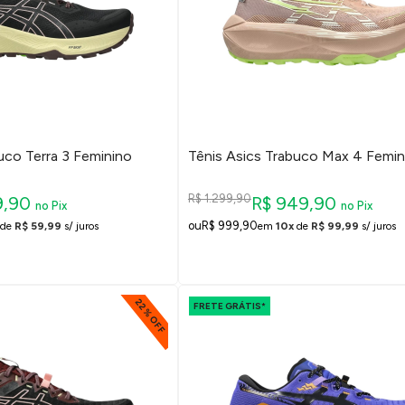
uco Terra 3 Feminino
Tênis Asics Trabuco Max 4 Femin
R$ 1.299,90
9,90
R$ 949,90
no Pix
no Pix
R$ 999,90
de
R$ 59,99
s/ juros
em
10x
de
R$ 99,99
s/ juros
22% OFF
FRETE GRÁTIS*