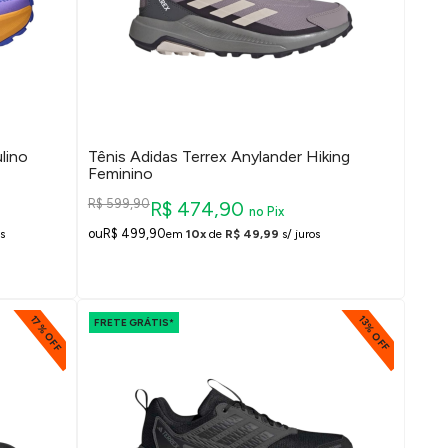
lino
Tênis Adidas Terrex Anylander Hiking
Feminino
R$ 599,90
R$ 474,90
no Pix
R$ 499,90
s
em
10x
de
R$ 49,99
s/ juros
17% OFF
13% OFF
FRETE GRÁTIS*