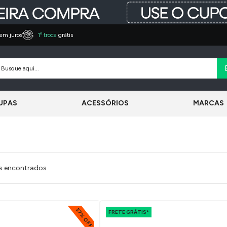
em juros
1º troca
grátis
UPAS
ACESSÓRIOS
MARCAS
s encontrados
37% OFF
FRETE GRÁTIS*