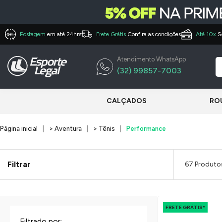
Postagem
em até 24hrs
Frete Grátis
Confira as condições
Até 10x
S
Atendimento WhatsApp
(32) 99857-7003
CALÇADOS
RO
Página inicial
> Aventura
> Tênis
Performance
Filtrar
67 Produto
FRETE GRÁTIS*
Filtrado por: