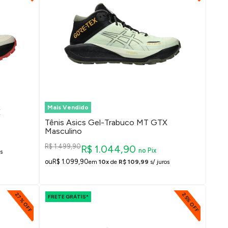
Mais Vendido
X
Tênis Asics Gel-Trabuco MT GTX
Masculino
R$ 1.499,90
R$ 1.044,90
no Pix
s
R$ 1.099,90
em
10x
de
R$ 109,99
s/ juros
27% OFF
25% OFF
FRETE GRÁTIS*