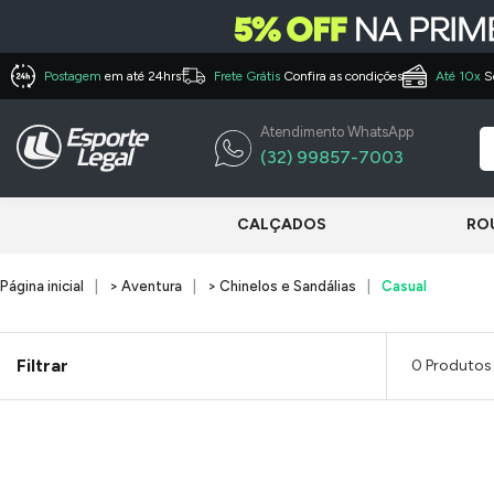
Postagem
em até 24hrs
Frete Grátis
Confira as condições
Até 10x
S
Atendimento WhatsApp
(32) 99857-7003
CALÇADOS
RO
Página inicial
> Aventura
> Chinelos e Sandálias
Casual
Filtrar
0 Produtos