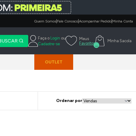
|
|
|
Quem Somos
Fale Conosco
Acompanhar Pedido
Minha Conta
Faça o
Login
ou
Meus
BUSCAR
Minha Sacola
Favoritos
Cadastre-se
...
OUTLET
Ordenar por