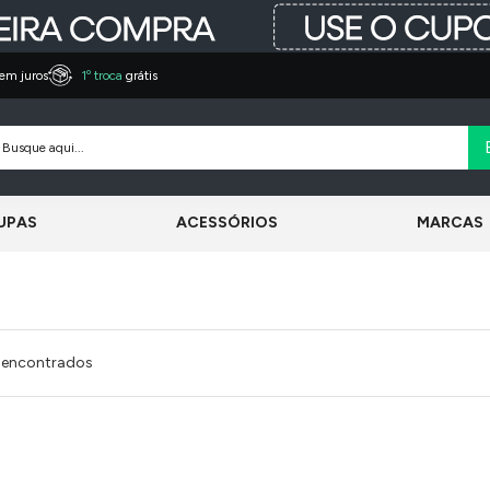
em juros
1º troca
grátis
UPAS
ACESSÓRIOS
MARCAS
 encontrados