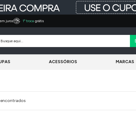
em juros
1º troca
grátis
UPAS
ACESSÓRIOS
MARCAS
 encontrados