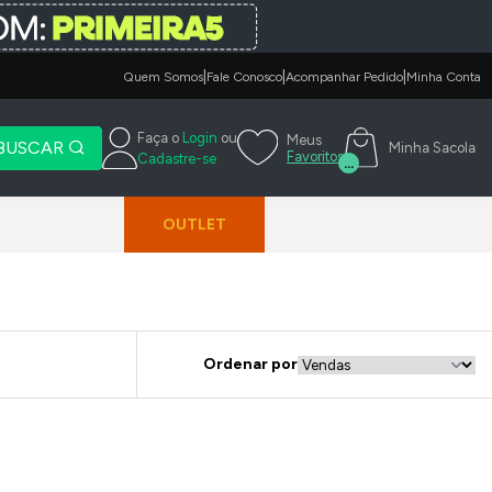
|
|
|
Quem Somos
Fale Conosco
Acompanhar Pedido
Minha Conta
Faça o
Login
ou
Meus
BUSCAR
Minha Sacola
Favoritos
Cadastre-se
...
OUTLET
Ordenar por