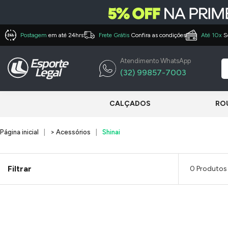
Postagem
em até 24hrs
Frete Grátis
Confira as condições
Até 10x
S
Atendimento WhatsApp
(32) 99857-7003
CALÇADOS
RO
Página inicial
> Acessórios
Shinai
Filtrar
0 Produtos