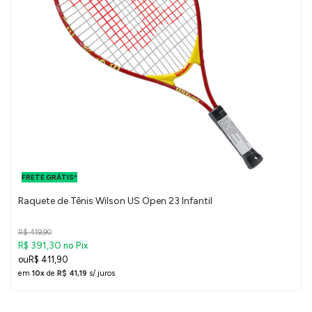
FRETE GRÁTIS
PARA O DF E
FRETE GRÁTIS*
SUDESTE
Raquete de Tênis Wilson US Open 23 Infantil
R$ 419,90
R$ 391,30
no Pix
R$ 411,90
em
10x
de
R$ 41,19
s/ juros