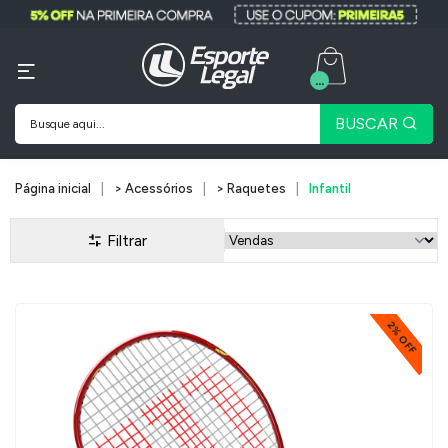
...
BUSCAR
Página inicial
> Acessórios
> Raquetes
Infantil
Filtrar
2% OFF