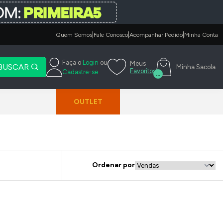
|
|
|
Quem Somos
Fale Conosco
Acompanhar Pedido
Minha Conta
Faça o
Login
ou
Meus
BUSCAR
Minha Sacola
Favoritos
Cadastre-se
...
OUTLET
Ordenar por