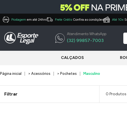
Postagem
em até 24hrs
Frete Grátis
Confira as condições
Até 10x
S
Atendimento WhatsApp
(32) 99857-7003
CALÇADOS
RO
Página inicial
> Acessórios
> Pochetes
Masculino
Filtrar
0 Produtos