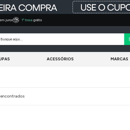
em juros
1º troca
grátis
UPAS
ACESSÓRIOS
MARCAS
 encontrados