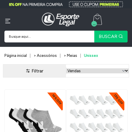
...
BUSCAR
Página inicial
> Acessórios
> Meias
Unissex
Filtrar
14% OFF
13% OFF