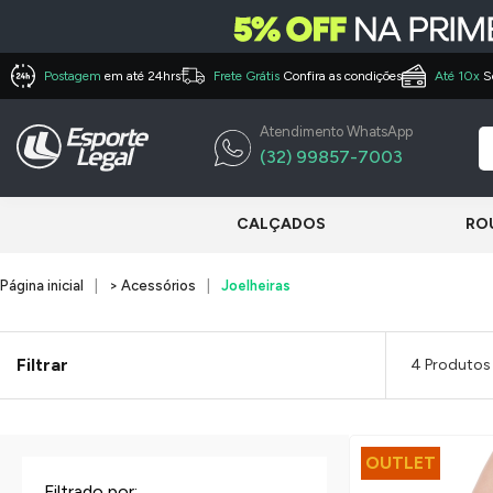
Postagem
em até 24hrs
Frete Grátis
Confira as condições
Até 10x
S
Atendimento WhatsApp
(32) 99857-7003
CALÇADOS
RO
Página inicial
> Acessórios
Joelheiras
Filtrar
4 Produtos
OUTLET
Filtrado por: