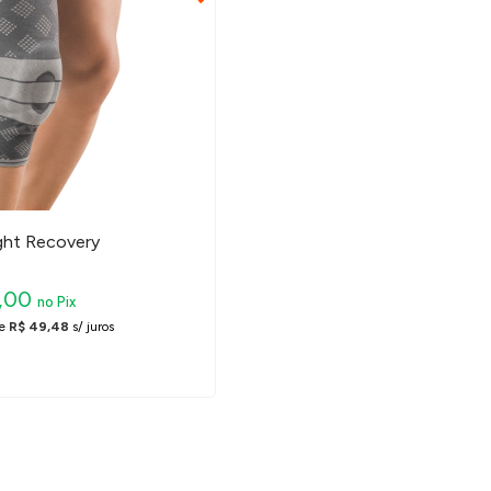
ight Recovery
8,00
no Pix
e
R$ 49,48
s/ juros