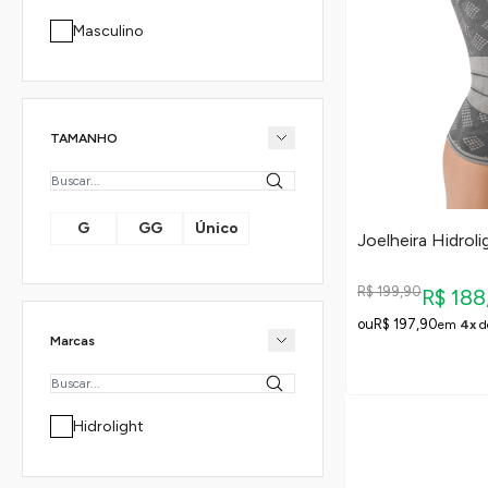
Masculino
TAMANHO
G
GG
Único
Joelheira Hidrol
R$ 199,90
R$ 18
R$ 197,90
em
4x
d
Marcas
Hidrolight