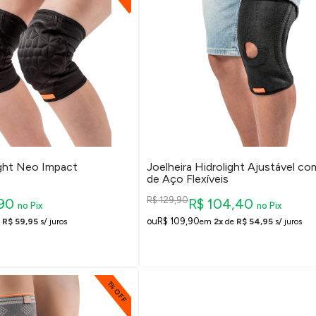
ight Neo Impact
Joelheira Hidrolight Ajustável c
de Aço Flexíveis
R$ 129,90
,90
R$ 104,40
no Pix
no Pix
R$ 109,90
e
R$ 59,95
s/ juros
em
2x
de
R$ 54,95
s/ juros
1% OFF