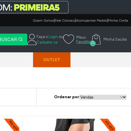
|
|
|
Quem Somos
Fale Conosco
Acompanhar Pedido
Minha Conta
Faça o
Login
ou
Meus
BUSCAR
Minha Sacola
Favoritos
Cadastre-se
...
OUTLET
Ordenar por
15% OFF
4% OFF