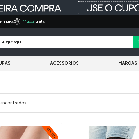
em juros
1º troca
grátis
UPAS
ACESSÓRIOS
MARCAS
 encontrados
21% OFF