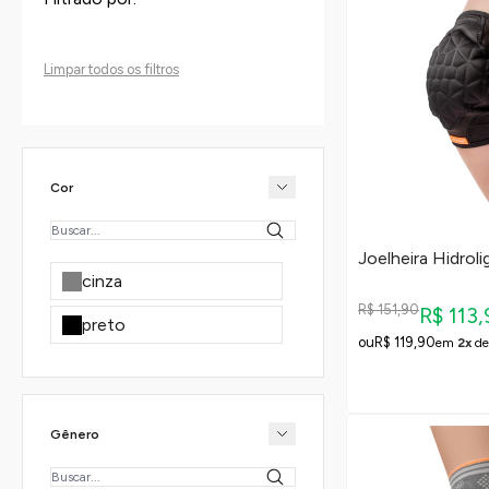
Limpar todos os filtros
Cor
Joelheira Hidrol
cinza
R$ 151,90
R$ 113
preto
R$ 119,90
em
2x
d
Gênero