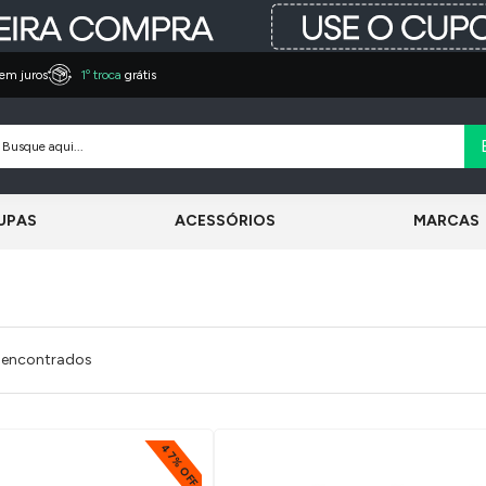
em juros
1º troca
grátis
UPAS
ACESSÓRIOS
MARCAS
 encontrados
47% OFF