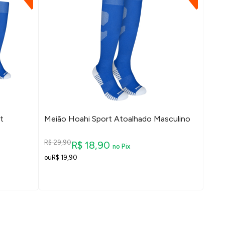
t
Meião Hoahi Sport Atoalhado Masculino
R$ 29,90
R$ 18,90
no Pix
R$ 19,90