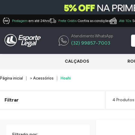
Postagem
em até 24hrs
Frete Grátis
Confira as condições
Até 10x
S
Atendimento WhatsApp
(32) 99857-7003
CALÇADOS
RO
Página inicial
> Acessórios
Hoahi
Filtrar
4 Produtos
Filtrado por: