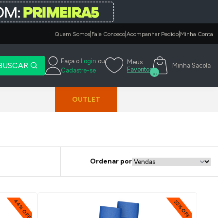
|
|
|
Quem Somos
Fale Conosco
Acompanhar Pedido
Minha Conta
Faça o
Login
ou
Meus
BUSCAR
Minha Sacola
Favoritos
Cadastre-se
...
OUTLET
Ordenar por
44% OFF
33% OFF