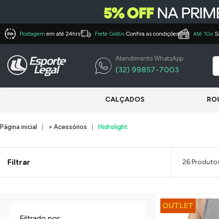
Postagem
em até 24hrs
Frete Grátis
Confira as condições
Até 10x
S
Atendimento WhatsApp
(32) 99857-7003
CALÇADOS
RO
Página inicial
> Acessórios
Hidrolight
Filtrar
26 Produto
OUTLET
Filtrado por: