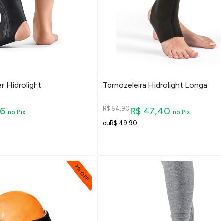
r Hidrolight
Tornozeleira Hidrolight Longa
R$ 54,90
76
R$ 47,40
no Pix
no Pix
R$ 49,90
7% OFF