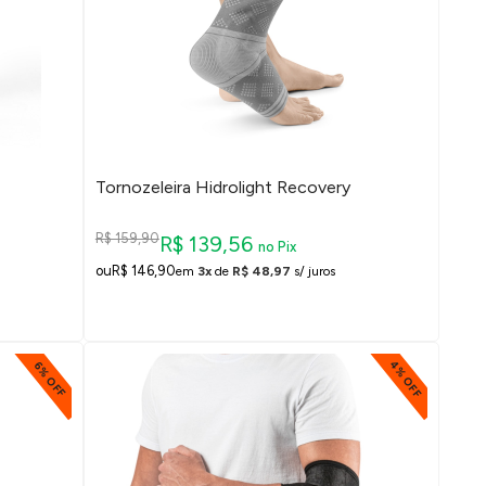
Tornozeleira Hidrolight Recovery
R$ 159,90
R$ 139,56
no Pix
R$ 146,90
em
3x
de
R$ 48,97
s/ juros
4% OFF
6% OFF