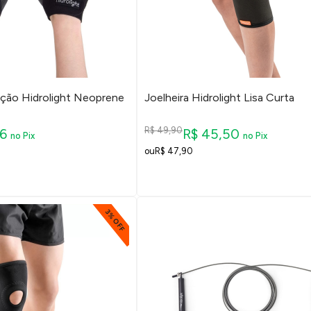
ção Hidrolight Neoprene
Joelheira Hidrolight Lisa Curta
R$ 49,90
56
R$ 45,50
no Pix
no Pix
R$ 47,90
3% OFF