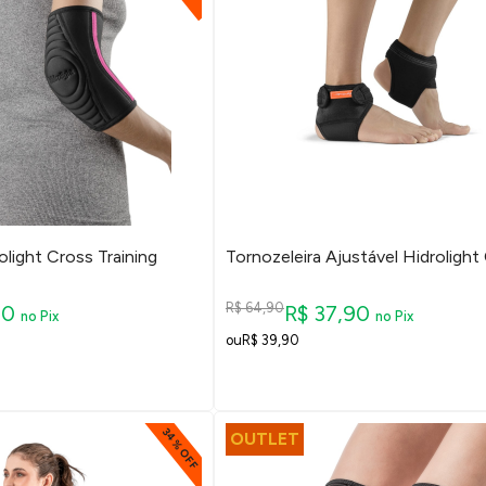
olight Cross Training
Tornozeleira Ajustável Hidrolight
R$ 64,90
90
R$ 37,90
no Pix
no Pix
R$ 39,90
34% OFF
OUTLET