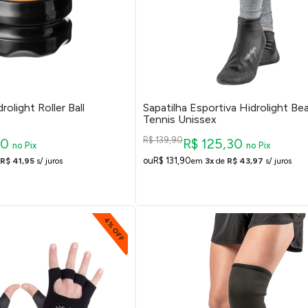
olight Roller Ball
Sapatilha Esportiva Hidrolight Be
Tennis Unissex
R$ 139,90
70
R$ 125,30
no Pix
no Pix
R$ 131,90
R$ 41,95
s/ juros
em
3x
de
R$ 43,97
s/ juros
4% OFF