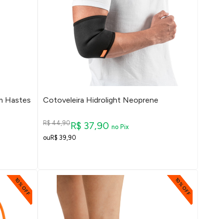
om Hastes
Cotoveleira Hidrolight Neoprene
R$ 44,90
R$ 37,90
no Pix
R$ 39,90
10% OFF
10% OFF