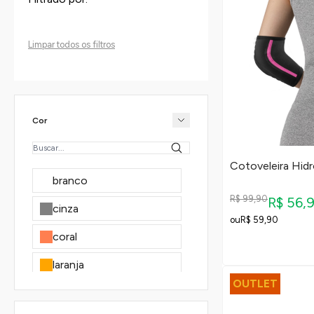
Limpar todos os filtros
Cor
Cotoveleira Hidr
branco
R$ 99,90
R$ 56,
cinza
R$ 59,90
coral
laranja
OUTLET
preto