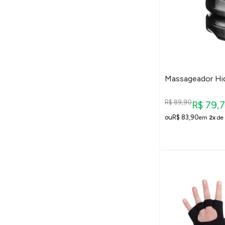
Massageador Hidr
R$ 89,90
R$ 79,
R$ 83,90
em
2x
de