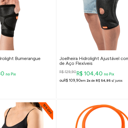
rolight Bumerangue
Joelheira Hidrolight Ajustável c
de Aço Flexíveis
R$ 129,90
80
R$ 104,40
no Pix
no Pix
R$ 109,90
em
2x
de
R$ 54,95
s/ juros
10% OFF