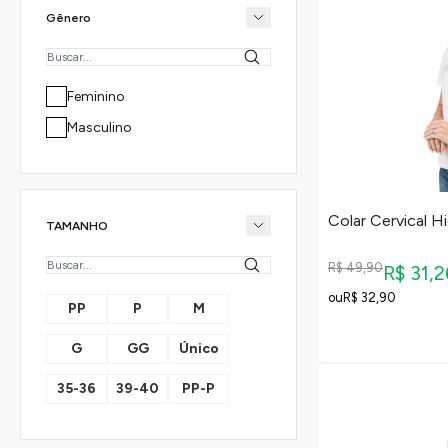
Gênero
Feminino
Masculino
Colar Cervical H
TAMANHO
R$ 49,90
R$ 31,
R$ 32,90
PP
P
M
G
GG
Único
35-36
39-40
PP-P