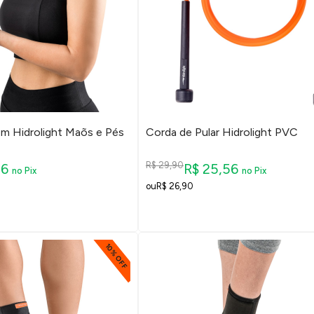
m Hidrolight Maõs e Pés
Corda de Pular Hidrolight PVC
R$ 29,90
56
R$ 25,56
no Pix
no Pix
R$ 26,90
10% OFF