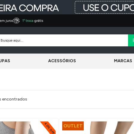
em juros
1º troca
grátis
UPAS
ACESSÓRIOS
MARCAS
s encontrados
40% OFF
OUTLET