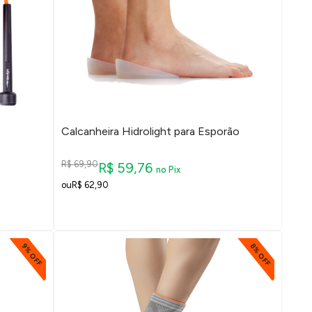
Calcanheira Hidrolight para Esporão
R$ 69,90
R$ 59,76
no Pix
R$ 62,90
9% OFF
8% OFF