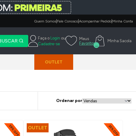
|
|
|
Quem Somos
Fale Conosco
Acompanhar Pedido
Minha Conta
Faça o
Login
ou
Meus
BUSCAR
Minha Sacola
Favoritos
Cadastre-se
...
OUTLET
Ordenar por
39% OFF
35% OFF
OUTLET