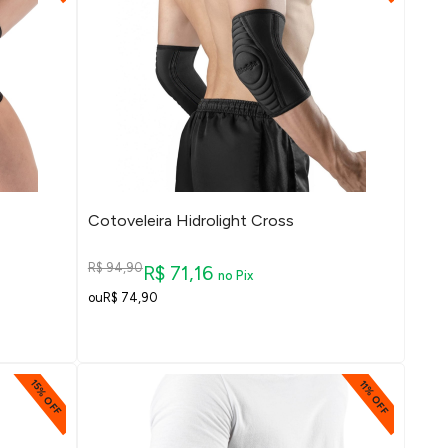
Cotoveleira Hidrolight Cross
R$ 94,90
R$ 71,16
no Pix
R$ 74,90
15% OFF
11% OFF