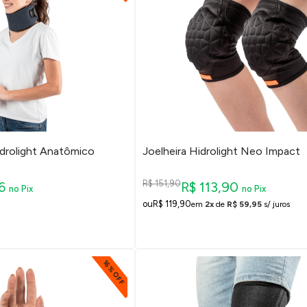
idrolight Anatômico
Joelheira Hidrolight Neo Impact
R$ 151,90
26
R$ 113,90
no Pix
no Pix
R$ 119,90
em
2x
de
R$ 59,95
s/ juros
16% OFF