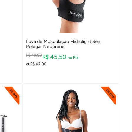
Luva de Musculação Hidrolight Sem
Polegar Neoprene
R$ 49,90
R$ 45,50
no Pix
R$ 47,90
2% OFF
3% OFF