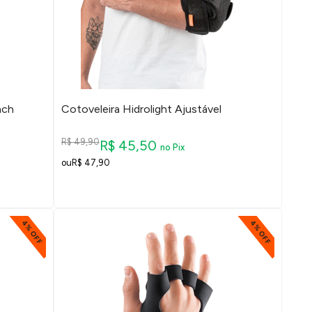
ach
Cotoveleira Hidrolight Ajustável
R$ 49,90
R$ 45,50
no Pix
R$ 47,90
4% OFF
4% OFF