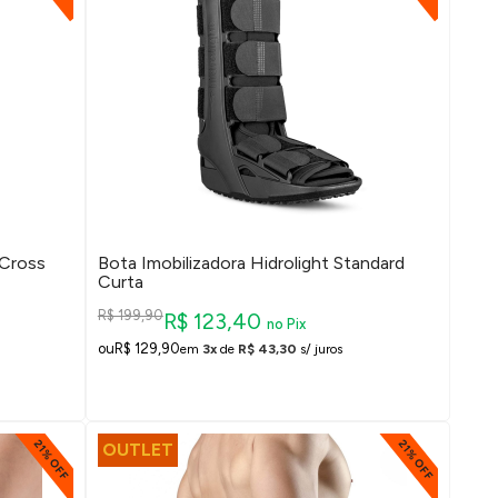
 Cross
Bota Imobilizadora Hidrolight Standard
Curta
R$ 199,90
R$ 123,40
no Pix
R$ 129,90
em
3x
de
R$ 43,30
s/ juros
21% OFF
21% OFF
OUTLET