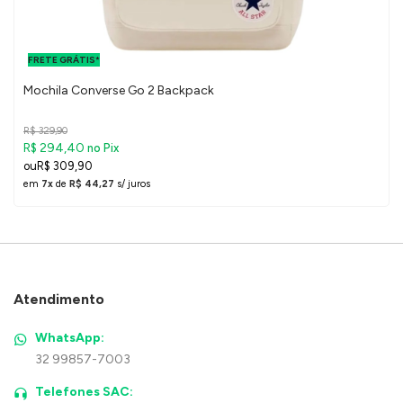
FRETE GRÁTIS
PARA O DF E
FRETE GRÁTIS*
SUDESTE
Mochila Converse Go 2 Backpack
R$ 329,90
R$ 294,40
no Pix
R$ 309,90
em
7x
de
R$ 44,27
s/ juros
Atendimento
WhatsApp:
32 99857-7003
Telefones SAC: