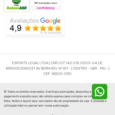
567 avaliações reais
ESPORTE LEGAL LTDA | CNPJ:07.142.035./0001-04 | IE:
6990053060021 AV BEIRA RIO, Nº 611 - | CENTRO - UBÁ - MG - |
CEP: 36500-090
© Todos os direitos reservados. Eventuais promoções, descontos e prazos de
pagamento expostos aqui são válidos apenas para compras via internet. As
fotos, textos e layout aqui veiculados são de propriedade da Loja. É proibida a
utilização total ou parcial sem nossa autorização.