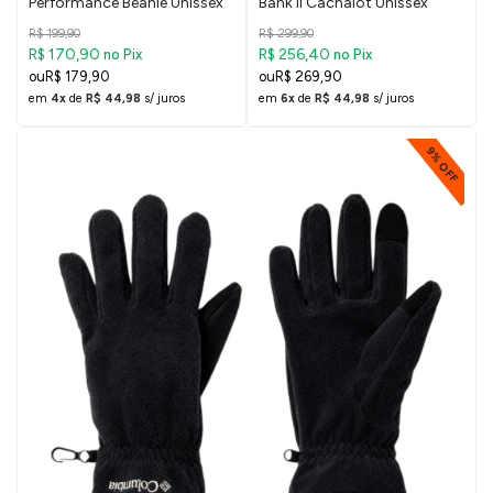
Performance Beanie Unissex
Bank II Cachalot Unissex
R$ 199,90
R$ 299,90
R$ 170,90
R$ 256,40
no Pix
no Pix
R$ 179,90
R$ 269,90
em
4x
de
R$ 44,98
s/ juros
em
6x
de
R$ 44,98
s/ juros
9% OFF