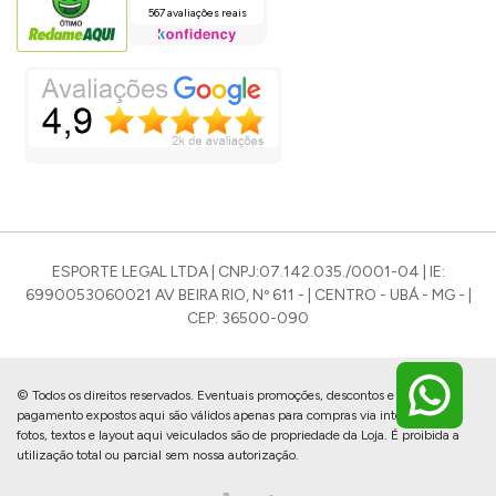
567 avaliações reais
ESPORTE LEGAL LTDA | CNPJ:07.142.035./0001-04 | IE:
6990053060021 AV BEIRA RIO, Nº 611 - | CENTRO - UBÁ - MG - |
CEP: 36500-090
© Todos os direitos reservados. Eventuais promoções, descontos e prazos de
pagamento expostos aqui são válidos apenas para compras via internet. As
fotos, textos e layout aqui veiculados são de propriedade da Loja. É proibida a
utilização total ou parcial sem nossa autorização.