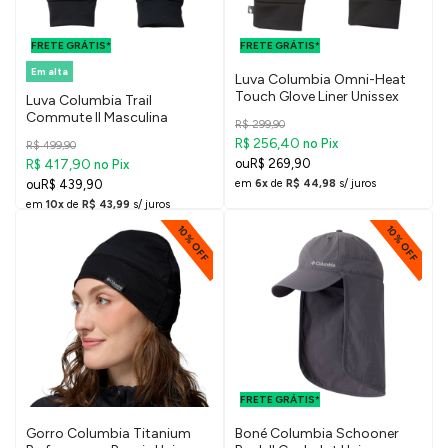
FRETE GRÁTIS
FRETE GRÁTIS
PARA O DF E
PARA O DF E
FRETE GRÁTIS*
SUDESTE
FRETE GRÁTIS*
SUDESTE
Em alta
Luva Columbia Omni-Heat
Touch Glove Liner Unissex
Luva Columbia Trail
Commute II Masculina
R$ 299,90
R$ 256,40
no Pix
R$ 499,90
R$ 417,90
R$ 269,90
no Pix
R$ 439,90
em
6x
de
R$ 44,98
s/ juros
em
10x
de
R$ 43,99
s/ juros
10% OFF
10% OFF
FRETE GRÁTIS
PARA O DF E
FRETE GRÁTIS*
SUDESTE
Gorro Columbia Titanium
Boné Columbia Schooner