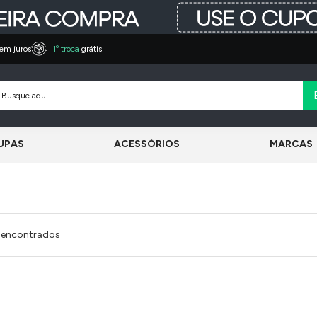
em juros
1º troca
grátis
UPAS
ACESSÓRIOS
MARCAS
 encontrados