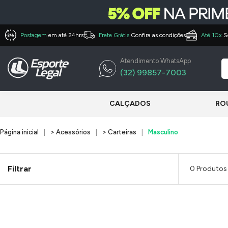
Postagem
em até 24hrs
Frete Grátis
Confira as condições
Até 10x
S
Atendimento WhatsApp
(32) 99857-7003
CALÇADOS
RO
Página inicial
> Acessórios
> Carteiras
Masculino
Filtrar
0 Produtos