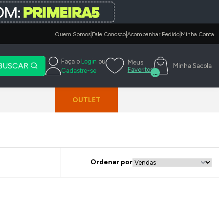
|
|
|
Quem Somos
Fale Conosco
Acompanhar Pedido
Minha Conta
Faça o
Login
ou
Meus
BUSCAR
Minha Sacola
Favoritos
Cadastre-se
...
OUTLET
Ordenar por