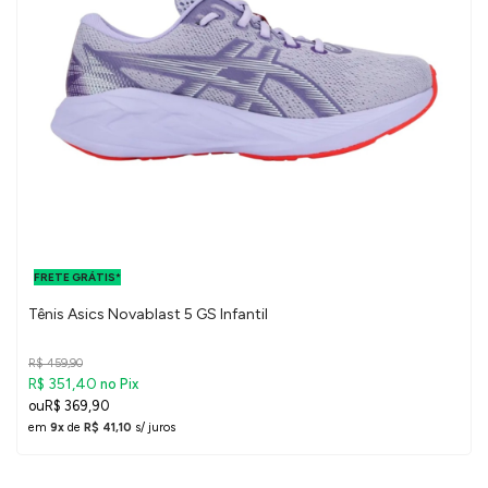
FRETE GRÁTIS
PARA O DF E
FRETE GRÁTIS*
SUDESTE
Tênis Asics Novablast 5 GS Infantil
R$ 459,90
R$ 351,40
no Pix
R$ 369,90
em
9x
de
R$ 41,10
s/ juros