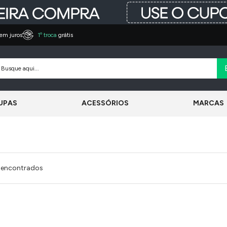
em juros
1º troca
grátis
UPAS
ACESSÓRIOS
MARCAS
 encontrados