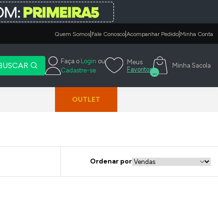
|
|
|
Quem Somos
Fale Conosco
Acompanhar Pedido
Minha Conta
Faça o
Login
ou
Meus
BUSCAR
Minha Sacola
Favoritos
Cadastre-se
...
OUTLET
Ordenar por