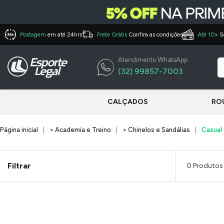
Postagem
em até 24hrs
Frete Grátis
Confira as condições
Até 10x
S
Atendimento WhatsApp
(32) 99857-7003
CALÇADOS
RO
Página inicial
> Academia e Treino
> Chinelos e Sandálias
Casual
Filtrar
0 Produtos