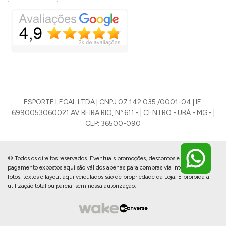
ESPORTE LEGAL LTDA | CNPJ:07.142.035./0001-04 | IE:
6990053060021 AV BEIRA RIO, Nº 611 - | CENTRO - UBÁ - MG - |
CEP: 36500-090
© Todos os direitos reservados. Eventuais promoções, descontos e prazos de
pagamento expostos aqui são válidos apenas para compras via internet. As
fotos, textos e layout aqui veiculados são de propriedade da Loja. É proibida a
utilização total ou parcial sem nossa autorização.