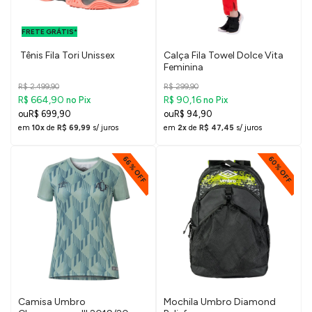
FRETE GRÁTIS
PARA O DF E
FRETE GRÁTIS*
SUDESTE
Tênis Fila Tori Unissex
Calça Fila Towel Dolce Vita
Feminina
R$ 2.499,90
R$ 299,90
R$ 664,90
R$ 90,16
no Pix
no Pix
R$ 699,90
R$ 94,90
em
10x
de
R$ 69,99
s/ juros
em
2x
de
R$ 47,45
s/ juros
66% OFF
60% OFF
Camisa Umbro
Mochila Umbro Diamond