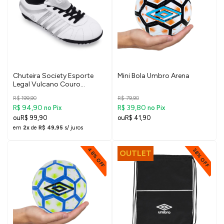
Chuteira Society Esporte
Mini Bola Umbro Arena
Legal Vulcano Couro
Legítimo
R$ 199,90
R$ 79,90
R$ 94,90
R$ 39,80
no Pix
no Pix
R$ 99,90
R$ 41,90
em
2x
de
R$ 49,95
s/ juros
48% OFF
38% OFF
OUTLET