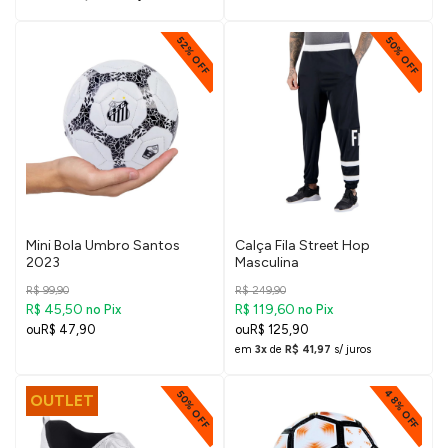
52% OFF
50% OFF
Mini Bola Umbro Santos
Calça Fila Street Hop
2023
Masculina
R$ 99,90
R$ 249,90
R$ 45,50
R$ 119,60
no Pix
no Pix
R$ 47,90
R$ 125,90
em
3x
de
R$ 41,97
s/ juros
48% OFF
50% OFF
OUTLET