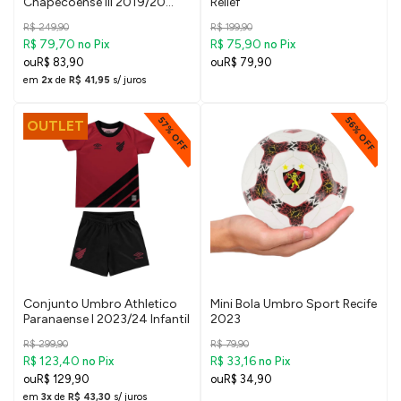
Chapecoense III 2019/20
Relief
Feminina
R$ 249,90
R$ 199,90
R$ 79,70
R$ 75,90
no Pix
no Pix
R$ 83,90
R$ 79,90
em
2x
de
R$ 41,95
s/ juros
57% OFF
56% OFF
OUTLET
Conjunto Umbro Athletico
Mini Bola Umbro Sport Recife
Paranaense I 2023/24 Infantil
2023
R$ 299,90
R$ 79,90
R$ 123,40
R$ 33,16
no Pix
no Pix
R$ 129,90
R$ 34,90
em
3x
de
R$ 43,30
s/ juros