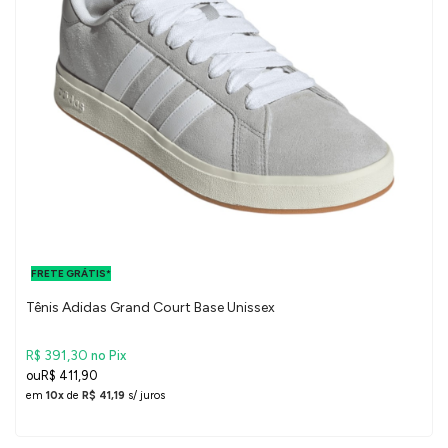
FRETE GRÁTIS
PARA O DF E
FRETE GRÁTIS*
SUDESTE
Tênis Adidas Grand Court Base Unissex
R$ 391,30
no Pix
R$ 411,90
em
10x
de
R$ 41,19
s/ juros