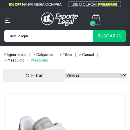
...
BUSCAR
Página inicial
> Calçados
> Tênis
> Casual
> Masculino
Masculino
Filtrar