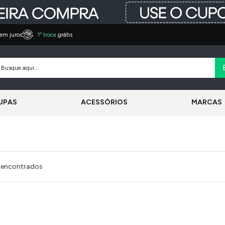
em juros
1º troca
grátis
UPAS
ACESSÓRIOS
MARCAS
 encontrados