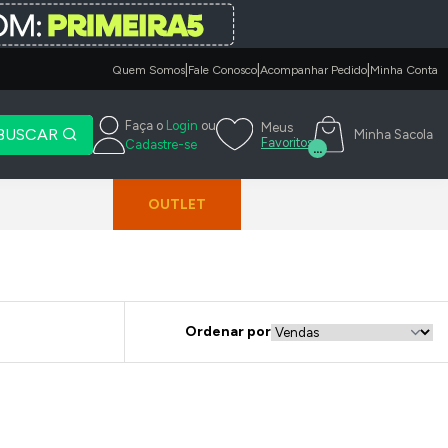
|
|
|
Quem Somos
Fale Conosco
Acompanhar Pedido
Minha Conta
Faça o
Login
ou
Meus
BUSCAR
Minha Sacola
Favoritos
Cadastre-se
...
OUTLET
Ordenar por