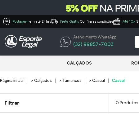
Postagem
em até 24hrs
Frete Grátis
Confira as condições
Até 10x
S
Atendimento WhatsApp
(32) 99857-7003
CALÇADOS
RO
Página inicial
> Calçados
> Tamancos
> Casual
Casual
Filtrar
0 Produtos