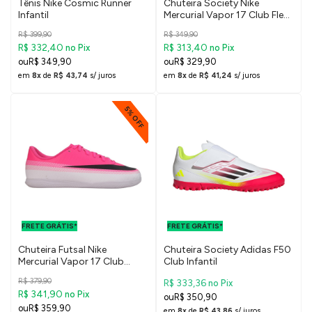
Tênis Nike Cosmic Runner
Chuteira Society Nike
Infantil
Mercurial Vapor 17 Club Flex
Infantil
R$ 399,90
R$ 349,90
R$ 332,40
R$ 313,40
no Pix
no Pix
R$ 349,90
R$ 329,90
em
8x
de
R$ 43,74
s/ juros
em
8x
de
R$ 41,24
s/ juros
5% OFF
FRETE GRÁTIS
FRETE GRÁTIS
PARA O DF E
PARA O DF E
FRETE GRÁTIS*
SUDESTE
FRETE GRÁTIS*
SUDESTE
Chuteira Futsal Nike
Chuteira Society Adidas F50
Mercurial Vapor 17 Club
Club Infantil
Infantil
R$ 379,90
R$ 333,36
no Pix
R$ 341,90
no Pix
R$ 350,90
R$ 359,90
em
8x
de
R$ 43,86
s/ juros