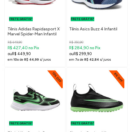
FRETE GRÁTIS
FRETE GRÁTIS
PARA O DF E
PARA O DF E
FRETE GRÁTIS*
SUDESTE
FRETE GRÁTIS*
SUDESTE
Tênis Adidas Rapidasport X
Tênis Asics Buzz 4 Infantil
Marvel Spider-Man Infantil
R$ 649,90
R$ 350,90
R$ 427,40
R$ 284,90
no Pix
no Pix
R$ 449,90
R$ 299,90
em
10x
de
R$ 44,99
s/ juros
em
7x
de
R$ 42,84
s/ juros
13% OFF
6% OFF
FRETE GRÁTIS
FRETE GRÁTIS
PARA O DF E
PARA O DF E
FRETE GRÁTIS*
SUDESTE
FRETE GRÁTIS*
SUDESTE