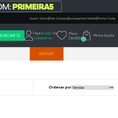
|
|
|
Quem Somos
Fale Conosco
Acompanhar Pedido
Minha Conta
Faça o
Login
ou
Meus
BUSCAR
Minha Sacola
Favoritos
Cadastre-se
...
OUTLET
Ordenar por