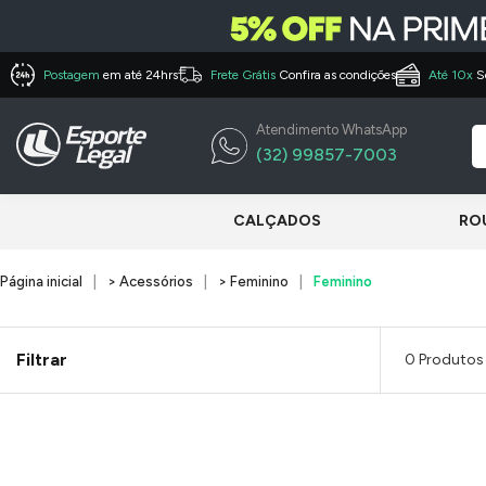
Postagem
em até 24hrs
Frete Grátis
Confira as condições
Até 10x
S
Atendimento WhatsApp
(32) 99857-7003
CALÇADOS
RO
Página inicial
> Acessórios
> Feminino
Feminino
Filtrar
0 Produtos