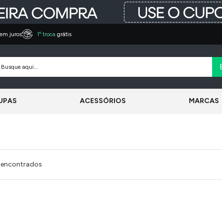
em juros
1º troca
grátis
UPAS
ACESSÓRIOS
MARCAS
 encontrados